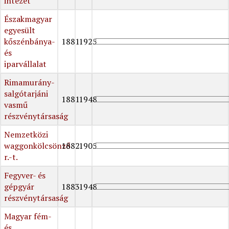
intézet
Északmagyar
egyesült
kőszénbánya-
1881
1925
és
iparvállalat
Rimamurány-
salgótarjáni
1881
1948
vasmű
részvénytársaság
Nemzetközi
waggonkölcsönző
1882
1905
r.-t.
Fegyver- és
gépgyár
1883
1948
részvénytársaság
Magyar fém-
és