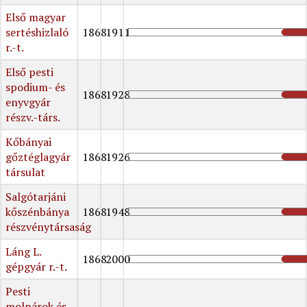
Első magyar
sertéshizlaló
1868
1911
r.-t.
Első pesti
spodium- és
1868
1928
enyvgyár
részv.-társ.
Kőbányai
gőztéglagyár
1868
1926
társulat
Salgótarjáni
kőszénbánya
1868
1948
részvénytársaság
Láng L.
1868
2000
gépgyár r.-t.
Pesti
molnárok és