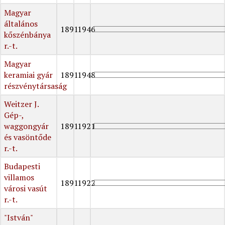
Magyar
általános
1891
1946
kőszénbánya
r.-t.
Magyar
keramiai gyár
1891
1948
részvénytársaság
Weitzer J.
Gép-,
waggongyár
1891
1921
és vasöntőde
r.-t.
Budapesti
villamos
1891
1922
városi vasút
r.-t.
"István"