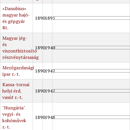
»Danubius«
magyar hajó-
1890
1895
és gépgyár
Rt.
Magyar jég-
és
1890
1940
viszontbiztosító
részvénytársaság
Mezőgazdasági
1890
1947
ipar r.-t.
Kassa-tornai
helyi érd.
1890
1947
vasút r.-t.
"Hungária"
vegyi- és
1890
1948
kohóművek
r.-t.