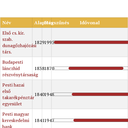
Név
Alapítás
Megszűnés
Idővonal
Első cs. kir.
szab.
1829
1995
dunagőzhajózási
társ.
Budapesti
lánczhid
1838
1870
részvénytársaság
Pesti hazai
első
1840
1948
takarékpénztár
egyesület
Pesti magyar
kereskedelmi
1841
1947
bank