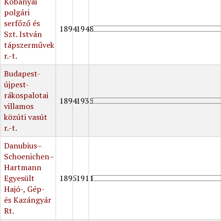
Kőbányai
polgári
serfőző és
1894
1948
Szt. István
tápszerművek
r.-t.
Budapest-
újpest-
rákospalotai
1894
1935
villamos
közúti vasút
r.-t.
Danubius–
Schoenichen–
Hartmann
Egyesült
1895
1911
Hajó-, Gép-
és Kazángyár
Rt.