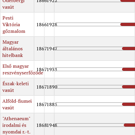
Oderbergi
1866
1922
vasút
Pesti
Viktória
1866
1928
gőzmalom
Magyar
általános
1867
1947
hitelbank
Első magyar
1867
1933
reszvényserfőzöde
Észak-keleti
1867
1890
vasút
Alföld-fiumei
1867
1885
vasút
"Athenaeum"
irodalmi és
1868
1948
nyomdai r.-t.