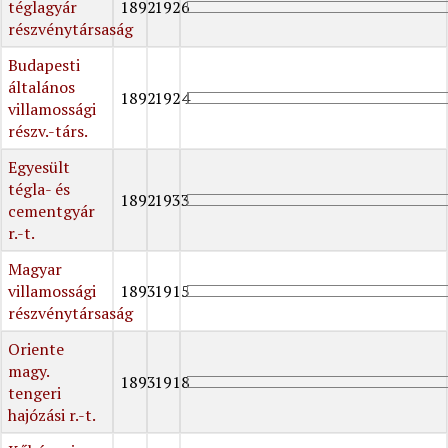
téglagyár
1892
1926
részvénytársaság
Budapesti
általános
1892
1924
villamossági
részv.-társ.
Egyesült
tégla- és
1892
1933
cementgyár
r.-t.
Magyar
villamossági
1893
1915
részvénytársaság
Oriente
magy.
1893
1918
tengeri
hajózási r.-t.