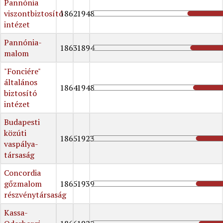
Pannónia
viszontbiztosító
1862
1948
intézet
Pannónia-
1863
1894
malom
"Fonciére"
általános
1864
1948
biztosító
intézet
Budapesti
közúti
1865
1923
vaspálya-
társaság
Concordia
gőzmalom
1865
1939
részvénytársaság
Kassa-