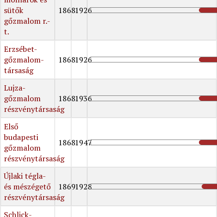
sütők
1868
1926
gőzmalom r.-
t.
Erzsébet-
gőzmalom-
1868
1926
társaság
Lujza-
gőzmalom
1868
1936
részvénytársaság
Első
budapesti
1868
1947
gőzmalom
részvénytársaság
Újlaki tégla-
és mészégető
1869
1928
részvénytársaság
Schlick-