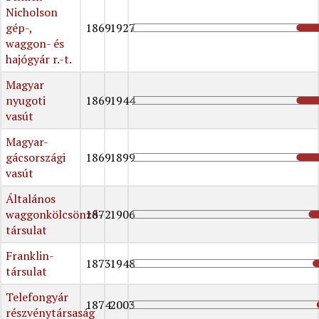
Nicholson
gép-,
1869
1927
waggon- és
hajógyár r.-t.
Magyar
nyugoti
1869
1944
vasút
Magyar-
gácsországi
1869
1899
vasút
Általános
waggonkölcsönző-
1872
1906
társulat
Franklin-
1873
1948
társulat
Telefongyár
1874
2003
részvénytársaság