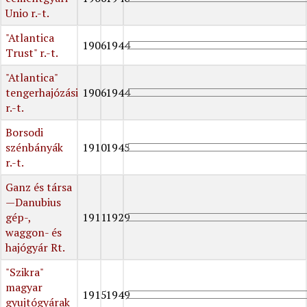
Unio r.-t.
"Atlantica
1906
1944
Trust" r.-t.
"Atlantica"
tengerhajózási
1906
1944
r.-t.
Borsodi
szénbányák
1910
1945
r.-t.
Ganz és társa
—Danubius
gép-,
1911
1929
waggon- és
hajógyár Rt.
"Szikra"
magyar
1915
1949
gyujtógyárak