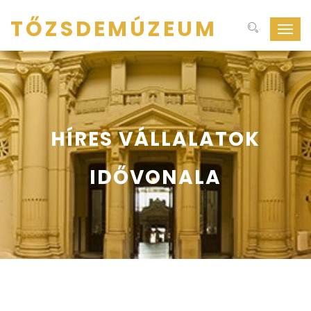
TŐZSDEMÚZEUM
Navig
ki-
be
kapcs
HÍRES VÁLLALATOK
IDŐVONALA