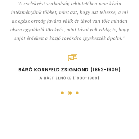
"A cselekvési szabadság tekintetében nem kíván
intézményünk többet, mint azt, hogy azt tehesse, a mi
az egész ország javára válik és távol van tőle minden
olyan egyoldalú törekvés, mint távol volt eddig is, hogy
saját érdekeit a közjó rovására igyekezzék ápolni. "
BÁRÓ KORNFELD ZSIGMOND (1852-1909)
A BÁÉT ELNÖKE (1900-1909)
2
1
3