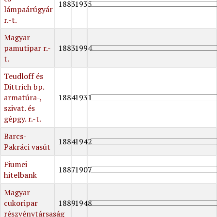
1883
1935
lámpaárúgyár
r.-t.
Magyar
pamutipar r.-
1883
1994
t.
Teudloff és
Dittrich bp.
armatúra-,
1884
1931
szivat. és
gépgy. r.-t.
Barcs-
1884
1942
Pakráci vasút
Fiumei
1887
1907
hitelbank
Magyar
cukoripar
1889
1948
részvénytársaság