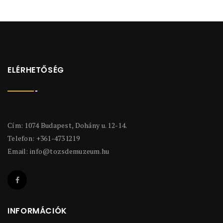
ELÉRHETŐSÉG
Cím: 1074 Budapest, Dohány u. 12-14.
Telefon: +361-4731219
Email:
info@tozsdemuzeum.hu
INFORMÁCIÓK