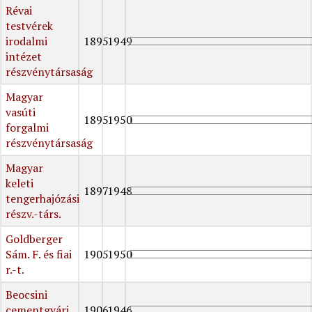
Révai
testvérek
irodalmi
1895
1949
intézet
részvénytársaság
Magyar
vasúti
1895
1950
forgalmi
részvénytársaság
Magyar
keleti
1897
1948
tengerhajózási
részv.-társ.
Goldberger
Sám. F. és fiai
1905
1950
r.-t.
Beocsini
cementgyári
1906
1946