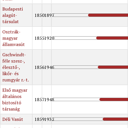
Budapesti
alagút-
1850
1897
társulat
Osztrák-
magyar
1855
1920
államvasút
Gschwindt-
féle szesz-,
élesztő-,
1856
1946
likőr- és
rumgyár r.-t.
Első magyar
általános
1857
1948
biztosító
társaság
Déli Vasút
1859
1932