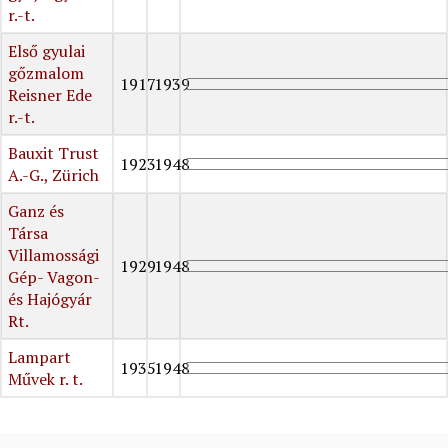
r.-t.
Első gyulai
gőzmalom
1917
1939
Reisner Ede
r.-t.
Bauxit Trust
1923
1948
A.-G., Zürich
Ganz és
Társa
Villamossági
1929
1948
Gép- Vagon-
és Hajógyár
Rt.
Lampart
1935
1948
Művek r. t.