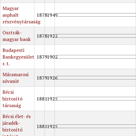
Magyar
asphalt
1878
1949
részvénytársaság
Osztrák-
1878
1922
magyar bank
Budapesti
Bankegyesület
1879
1902
r. t.
Máramarosi
1879
1926
sóvasút
Bécsi
biztosító
1881
1925
társaság
Bécsi élet- és
járadék-
1881
1925
biztosító