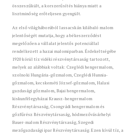
összeszűkült, a korszerűsítés hiánya miatt a
lisztminőség erőteljesen gyengült.
Az első világháborúból lassacskán kilábaló malom
jelentőségét mutatja, hogy a békeszerződést
megelőzően a vállalat jelentős potenciállal
rendelkezett a hazai malomiparban. Érdekeltségébe
1920 körül tíz vidéki részvénytársaság tartozott,
melyek az alábbiak voltak: Czeglédi hengermalom,
szolnoki Hungária-gőzmalom, Czeglédi Hunnia-
gőzmalom, kecskeméti József-gőzmalom, Halasi
gazdasági gőzmalom, Bajai hengermalom,
kiskunfélegyházai Krausz-hengermalom
Részvénytársaság, Csongrádi hengermalom és
gőzfűrész Részvénytársaság, hódmezővásárhelyi
Bauer-malom Részvénytársaság, Szegedi
mezőgazdasági ipar Részvénytársaság. Ezen kívül tíz, a