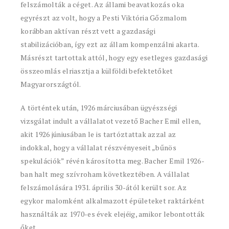
felszámolták a céget. Az állami beavatkozás oka
egyrészt az volt, hogy a Pesti Viktória Gőzmalom
korábban aktívan részt vett a gazdasági
stabilizációban, így ezt az állam kompenzálni akarta.
Másrészt tartottak attól, hogy egy esetleges gazdasági
összeomlás elriasztja a külföldi befektetőket
Magyarországtól.
A történtek után, 1926 márciusában ügyészségi
vizsgálat indult a vállalatot vezető Bacher Emil ellen,
akit 1926 júniusában le is tartóztattak azzal az
indokkal, hogy a vállalat részvényeseit „bűnös
spekulációk” révén károsította meg. Bacher Emil 1926-
ban halt meg szívroham következtében. A vállalat
felszámolására 1931. április 30-ától került sor. Az
egykor malomként alkalmazott épületeket raktárként
használták az 1970-es évek elejéig, amikor lebontották
őket.