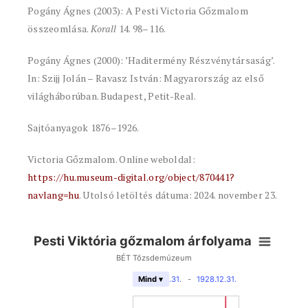
Pogány Ágnes (2003): A Pesti Victoria Gőzmalom
összeomlása.
Korall
14. 98–116.
Pogány Ágnes (2000): ’Haditermény Részvénytársaság’.
In: Szijj Jolán – Ravasz István: Magyarország az első
világháborúban. Budapest, Petit-Real.
Sajtóanyagok 1876–1926.
Victoria Gőzmalom. Online weboldal:
https://hu.museum-digital.org/object/870441?
navlang=hu
. Utolsó letöltés dátuma: 2024. november 23.
Pesti Viktória gőzmalom árfolyama
BÉT Tőzsdemúzeum
1867.12.31.
-
1928.12.31.
Mind ▾