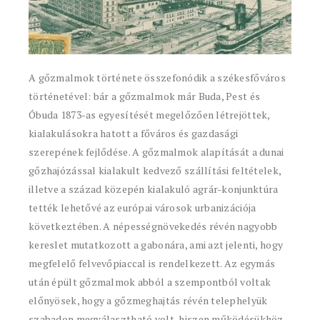
A gőzmalmok története összefonódik a székesfőváros
történetével: bár a gőzmalmok már Buda, Pest és
Óbuda 1873-as egyesítését megelőzően létrejöttek,
kialakulásokra hatott a főváros és gazdasági
szerepének fejlődése. A gőzmalmok alapítását a dunai
gőzhajózással kialakult kedvező szállítási feltételek,
illetve a század közepén kialakuló agrár-konjunktúra
tették lehetővé az európai városok urbanizációja
következtében. A népességnövekedés révén nagyobb
kereslet mutatkozott a gabonára, ami azt jelenti, hogy
megfelelő felvevőpiaccal is rendelkezett. Az egymás
után épült gőzmalmok abból a szempontból voltak
előnyösek, hogy a gőzmeghajtás révén telephelyük
szabadon megválasztható volt, hiszen működésükhöz