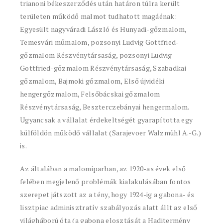
trianoni békeszerződés után határon túlra került
területen működő malmot tudhatott magáénak:
Egyesült nagyváradi László és Hunyadi-gőzmalom,
Temesvári műmalom, pozsonyi Ludvig Gottfried-
gőzmalom Részvénytársaság, pozsonyi Ludvig
Gottfried-gőzmalom Részvénytársaság, Szabadkai
gőzmalom, Bajmoki gőzmalom, Első újvidéki
hengergőzmalom, Felsőbácskai gőzmalom
Részvénytársaság, Beszterczebányai hengermalom.
Ugyancsak a vállalat érdekeltségét gyarapította egy
külföldön működő vállalat (Sarajevoer Walzmühl A.-G.)
is.
Az általában a malomiparban, az 1920-as évek első
felében megjelenő problémák kialakulásában fontos
szerepet játszott az a tény, hogy 1924-ig a gabona- és
lisztpiac adminisztratív szabályozás alatt állt az első
világháború óta (a gabona elosztását a Haditermény