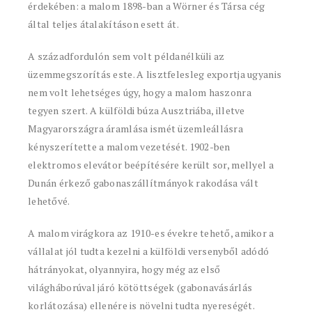
érdekében: a malom 1898-ban a Wörner és Társa cég
által teljes átalakításon esett át.
A századfordulón sem volt példanélküli az
üzemmegszorítás este. A lisztfelesleg exportja ugyanis
nem volt lehetséges úgy, hogy a malom haszonra
tegyen szert. A külföldi búza Ausztriába, illetve
Magyarországra áramlása ismét üzemleállásra
kényszerítette a malom vezetését. 1902-ben
elektromos elevátor beépítésére került sor, mellyel a
Dunán érkező gabonaszállítmányok rakodása vált
lehetővé.
A malom virágkora az 1910-es évekre tehető, amikor a
vállalat jól tudta kezelni a külföldi versenyből adódó
hátrányokat, olyannyira, hogy még az első
világháborúval járó kötöttségek (gabonavásárlás
korlátozása) ellenére is növelni tudta nyereségét.