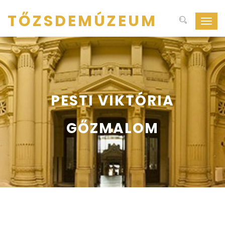
TŐZSDEMÚZEUM
Navig
ki-
be
kapcs
PESTI VIKTÓRIA
GŐZMALOM