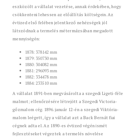
eszközölt a vállalat vezetése, annak érdekében, hogy
csökkenteni lehessen az előállítás költségein. Az
évtized első felében jelentkező nehézségek jól
látszódnak a termelés métermázsában megadott
mennyiségén:
1878: 378142 mm
1879: 350730 mm
1880: 304082 mm
1881: 296093 mm
1882: 334478 mm
1884: 233510 mm
A vállalat 1891-ben megvásárolta a szegedi Ligeti-féle
malmot; ellenőrzésére létrejött a Szegedi Victoria-
gőzmalom cég. 1896. január 12-én a szegedi Viktória-
malom leégett, így a vállalat azt a Back Bernát fiai
cégnek adta el. Az 1890-es évtized végén ismét
fejlesztéseket végeztek a termelés növelése