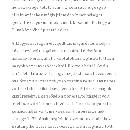
nem szükségeltetett sem víz, sem szél. A gőzgép
alkalmazásához mégis jelentős vízmennyiséget
igényeltek a gőzmalmok: ennek köszönhető, hogy a
Duna közelébe építették őket.
A Magyarországon elterjedt ún. magasőrlés módja a
következő volt: a gabona a raktárból először a
malomba került, ahol a koptatóban megtisztították a
nagyobb szennyeződésektől, illetve a héjtól. Az ún.
tarár feladata az volt, hogy megtisztítsa a búzaszemet,
mielőtt az a búzaosztályozó rostába került, ami képes
volt rostálni a hibás búzaszemeket. A trieur a magok
kiszűréséért, a kefélőgép a por eltávolításáért volt
felelős. Az őrlést megelőző utolsó munkafolyamat a
kondicionálás volt, melynek során a búzaszemek
tömege 2–3%-ának megfelelő vizet adtak a búzához.
Ezután pihentetés következett, majd a megtisztított