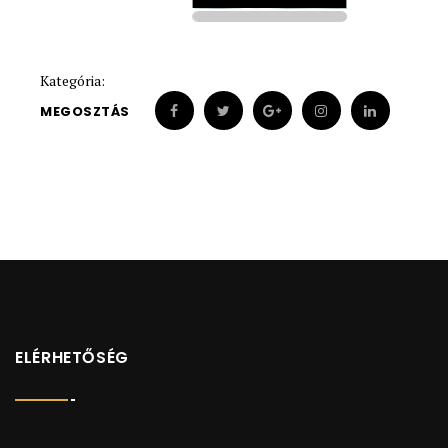
1900
1900
Kategória:
MEGOSZTÁS
ELÉRHETŐSÉG