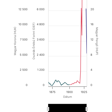
12 500
6 000
20
10 000
Osztrák Értékű Forint (OEF)
4 800
16
Magyar Korona (HUK)
Magyar Pengő (HUP)
7 500
3 600
12
5 000
2 400
8
2 500
1 200
4
0
0
0
1875
1900
1925
Dátum