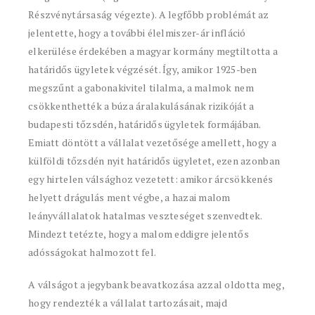
Részvénytársaság végezte). A legfőbb problémát az
jelentette, hogy a további élelmiszer-ár infláció
elkerülése érdekében a magyar kormány megtiltotta a
határidős ügyletek végzését. Így, amikor 1925-ben
megszűnt a gabonakivitel tilalma, a malmok nem
csökkenthették a búza áralakulásának rizikóját a
budapesti tőzsdén, határidős ügyletek formájában.
Emiatt döntött a vállalat vezetősége amellett, hogy a
külföldi tőzsdén nyit határidős ügyletet, ezen azonban
egy hirtelen válsághoz vezetett: amikor árcsökkenés
helyett drágulás ment végbe, a hazai malom
leányvállalatok hatalmas veszteséget szenvedtek.
Mindezt tetézte, hogy a malom eddigre jelentős
adósságokat halmozott fel.
A válságot a jegybank beavatkozása azzal oldotta meg,
hogy rendezték a vállalat tartozásait, majd