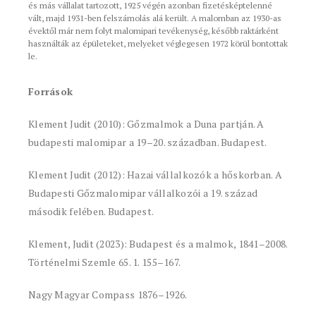
és más vállalat tartozott, 1925 végén azonban fizetésképtelenné
vált, majd 1931-ben felszámolás alá került. A malomban az 1930-as
évektől már nem folyt malomipari tevékenység, később raktárként
használták az épületeket, melyeket véglegesen 1972 körül bontottak
le.
Források
Klement Judit (2010): Gőzmalmok a Duna partján. A
budapesti malomipar a 19–20. században. Budapest.
Klement Judit (2012): Hazai vállalkozók a hőskorban. A
Budapesti Gőzmalomipar vállalkozói a 19. század
második felében. Budapest.
Klement, Judit (2023): Budapest és a malmok, 1841–2008.
Történelmi Szemle 65. 1. 155–167.
Nagy Magyar Compass 1876–1926.