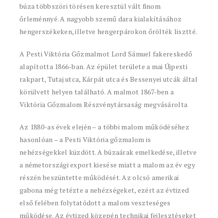
búza többszöri törésen keresztül vált finom
őrleménnyé. A nagyobb szemű dara kialakításához
hengerszékeken, illetve hengerpárokon őrölték lisztté.
A Pesti Viktória Gőzmalmot Lord Sámuel fakereskedő
alapította 1866-ban. Az épület területe a mai Újpesti
rakpart, Tutaj utca, Kárpát utca és Bessenyei utcák által
körülvett helyen található. A malmot 1867-ben a
Viktória Gőzmalom Részvénytársaság megvásárolta
Az 1880-as évek elején – a többi malom működéséhez
hasonlóan – a Pesti Viktória gőzmalom is
nehézségekkel küzdött. A búzaárak emelkedése, illetve
a németországi export kiesése miatt a malom az év egy
részén beszüntette működését. Az olcsó amerikai
gabona még tetézte a nehézségeket, ezért az évtized
első felében folytatódott a malom veszteséges
működése. Az évtized közepén technikai fejlesztéseket