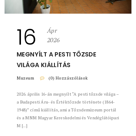
16
Ápr
2026
MEGNYÍLT A PESTI TŐZSDE
VILÁGA KIÁLLÍTÁS
Muzeum
(0) Hozzászólások
2026. április 16-án megnyílt “A pesti tőzsde világa –
a Budapesti Áru- és Értéktőzsde története (1864-
1948)” című kiállítás, ami a Tőzsdemúzeum portál
és a MNM Magyar Kereskedelmi és Vendéglátóipari
M [...]