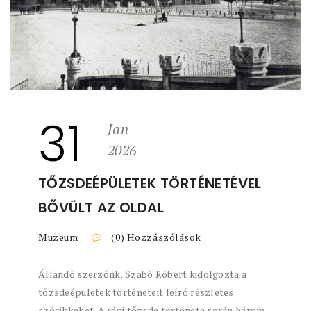
31
Jan
2026
TŐZSDEÉPÜLETEK TÖRTÉNETÉVEL
BŐVÜLT AZ OLDAL
Muzeum
(0) Hozzászólások
Állandó szerzőnk, Szabó Róbert kidolgozta a
tőzsdeépületek történeteit leírő részletes
szócikkeket. A régi tőzsde története során három