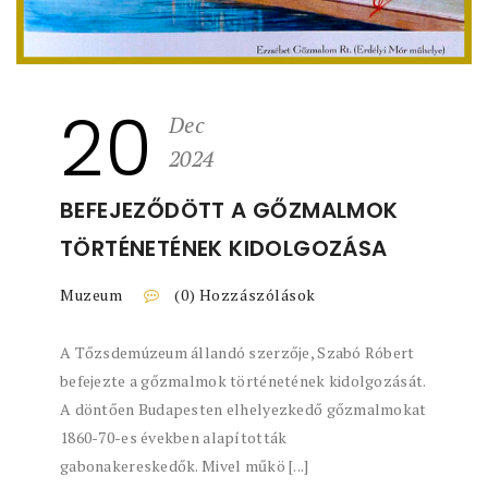
20
Dec
2024
BEFEJEZŐDÖTT A GŐZMALMOK
TÖRTÉNETÉNEK KIDOLGOZÁSA
Muzeum
(0) Hozzászólások
A Tőzsdemúzeum állandó szerzője, Szabó Róbert
befejezte a gőzmalmok történetének kidolgozását.
A döntően Budapesten elhelyezkedő gőzmalmokat
1860-70-es években alapították
gabonakereskedők. Mivel műkö [...]