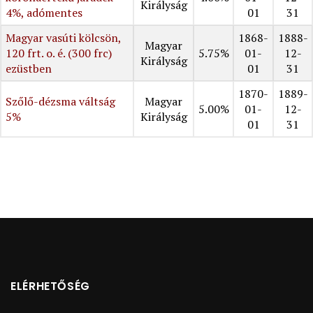
Királyság
4%, adómentes
01
31
Magyar vasúti kölcsön,
1868-
1888-
Magyar
120 frt. o. é. (300 frc)
5.75%
01-
12-
Királyság
ezüstben
01
31
1870-
1889-
Szőlő-dézsma váltság
Magyar
5.00%
01-
12-
5%
Királyság
01
31
ELÉRHETŐSÉG