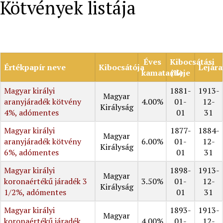
Kötvények listája
Éves
Kibocsátási
Értékpapír neve
Kibocsátója
Lejára
kamata(%)
ideje
Magyar királyi
1881-
1913-
Magyar
aranyjáradék kötvény
4.00%
01-
12-
Királyság
4%, adómentes
01
31
Magyar királyi
1877-
1884-
Magyar
aranyjáradék kötvény
6.00%
01-
12-
Királyság
6%, adómentes
01
31
Magyar királyi
1898-
1913-
Magyar
koronaértékű járadék 3
3.50%
01-
12-
Királyság
1/2%, adómentes
01
31
Magyar királyi
1893-
1913-
Magyar
koronaértékű járadék
4.00%
01-
12-