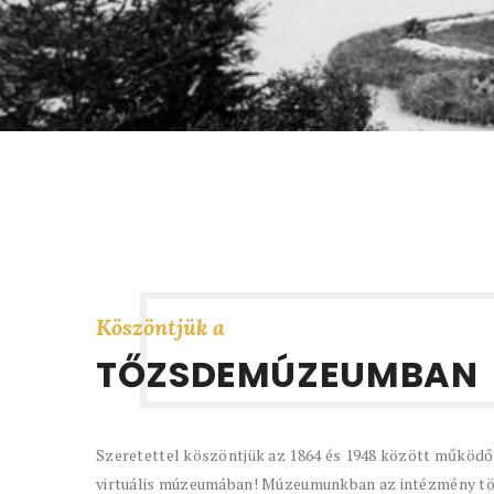
Köszöntjük a
TŐZSDEMÚZEUMBAN
A Budapesti Áru- és Értéktőzsde három különböző ép
története során. Az oldalon megtalálja ezen épületek r