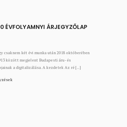
20 ÉVFOLYAMNYI ÁRJEGYZŐLAP
gy csaknem két évi munka után 2018 októberében
913 között megjelent Budapesti áru- és
inak a digitalizálása. A kezdetek Az ré [...]
yzések