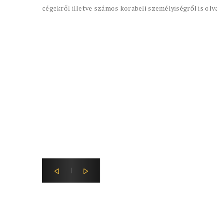
róluk.
ÉPÜLETEK