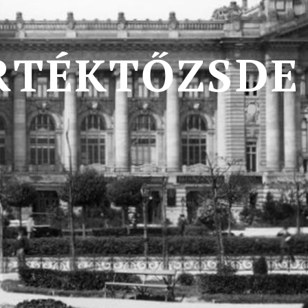
R
T
É
K
T
Ő
Z
S
D
E