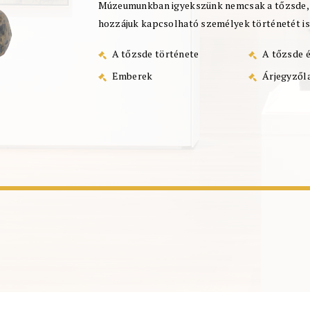
Múzeumunkban igyekszünk nemcsak a tőzsde, h
hozzájuk kapcsolható személyek történetét is
A tőzsde története
A tőzsde é
Emberek
Árjegyzől