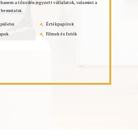
anem a tőzsdén jegyzett vállalatok, valamint a
 bemutatni.
pületei
Értékpapírok
apok
Filmek és fotók