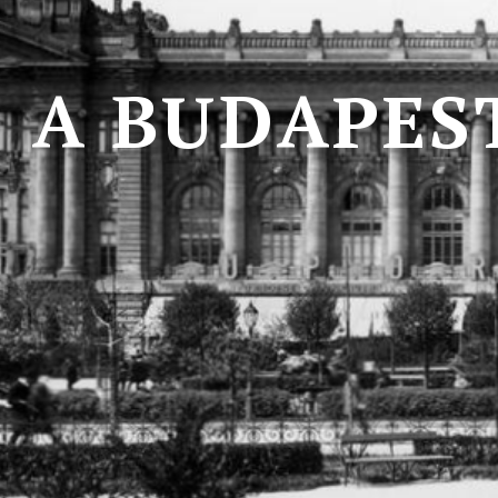
A
B
U
D
A
P
E
S