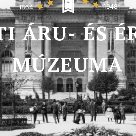
1948
1864
T
I
Á
R
U
-
É
S
É
MÚZEUMA