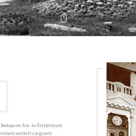
ületben működött 85 éves
övid történetét és sok fotót