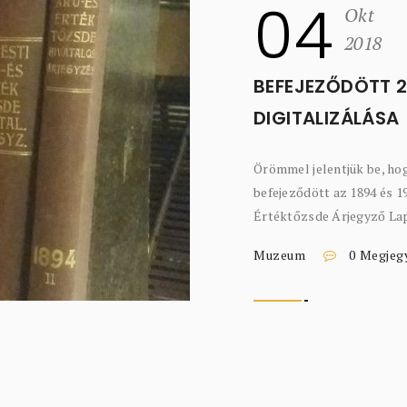
04
Okt
2018
BEFEJEZŐDÖTT 
DIGITALIZÁLÁSA
Örömmel jelentjük be, ho
befejeződött az 1894 és 1
Értéktőzsde Árjegyző Lapja
Muzeum
0 Megjeg