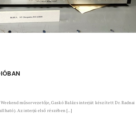
DIÓBAN
y Weekend műsorvezetője, Gaskó Balázs interjút készített Dr. Radnai
lható). Az interjú első részében [...]