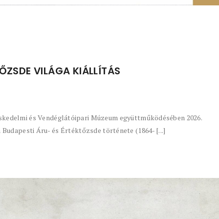
TŐZSDE VILÁGA KIÁLLÍTÁS
kedelmi és Vendéglátóipari Múzeum együttműködésében 2026.
a Budapesti Áru- és Értéktőzsde története (1864- [...]