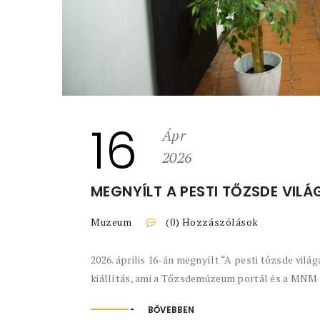
16
Ápr
2026
MEGNYÍLT A PESTI TŐZSDE VILÁ
Muzeum
(0) Hozzászólások
2026. április 16-án megnyílt “A pesti tőzsde vilá
kiállítás, ami a Tőzsdemúzeum portál és a MNM M
BŐVEBBEN