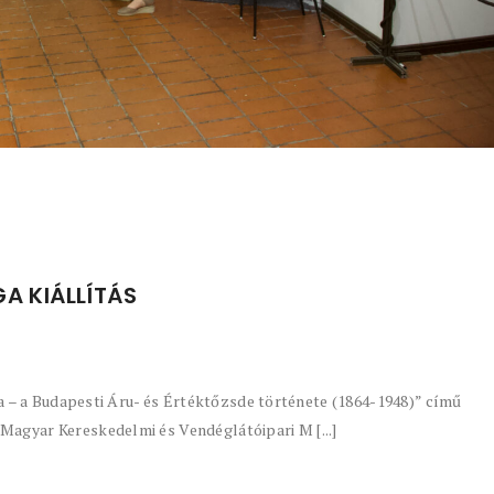
GA KIÁLLÍTÁS
ga – a Budapesti Áru- és Értéktőzsde története (1864-1948)” című
agyar Kereskedelmi és Vendéglátóipari M [...]