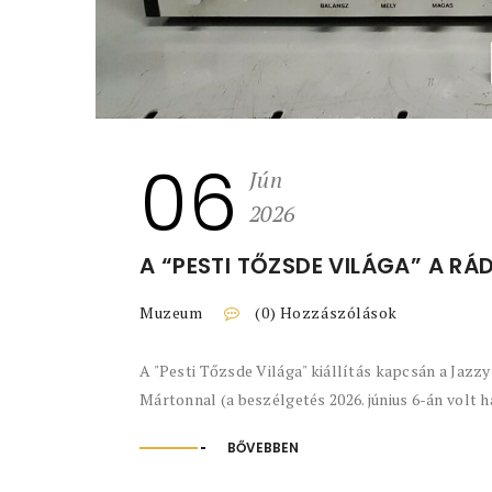
06
Jún
2026
A “PESTI TŐZSDE VILÁGA” A RÁ
Muzeum
(0) Hozzászólások
A "Pesti Tőzsde Világa" kiállítás kapcsán a Jazz
Mártonnal (a beszélgetés 2026. június 6-án volt hal
BŐVEBBEN