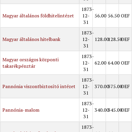
1873-
Magyar általános földhitelintézet
12-
56.00
56.50
OEF
31
1873-
Magyar általános hitelbank
12-
128.00
128.50
OEF
31
1873-
Magyar országos központi
12-
62.00
64.00
OEF
takarékpénztár
31
1873-
Pannónia viszontbiztosító intézet
12-
370.00
375.00
OEF
31
1873-
Pannónia-malom
12-
340.00
345.00
OEF
31
1873-