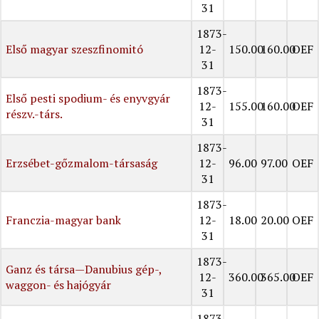
31
1873-
Első magyar szeszfinomitó
12-
150.00
160.00
OEF
31
1873-
Első pesti spodium- és enyvgyár
12-
155.00
160.00
OEF
részv.-társ.
31
1873-
Erzsébet-gőzmalom-társaság
12-
96.00
97.00
OEF
31
1873-
Franczia-magyar bank
12-
18.00
20.00
OEF
31
1873-
Ganz és társa—Danubius gép-,
12-
360.00
365.00
OEF
waggon- és hajógyár
31
1873-