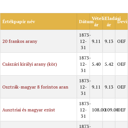
Vételi
Eladási
Értékpapír név
Dátum
Devi
ár
ár
1873-
20 frankos arany
12-
9.11
9.13
OEF
31
1873-
Császári királyi arany (kör)
12-
5.40
5.42
OEF
31
1873-
Osztrák-magyar 8 forintos aran
12-
9.11
9.13
OEF
31
1873-
Ausztriai és magyar ezüst
12-
108.00
109.00
OEF
31
1873-