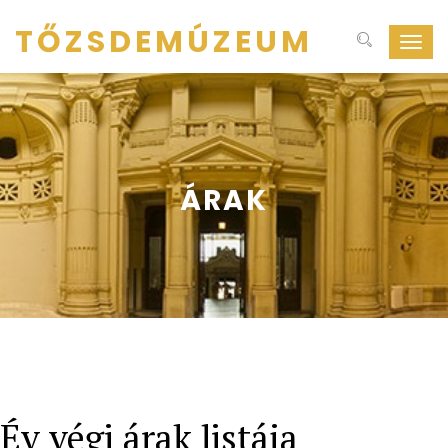
TŐZSDEMÚZEUM
Navig
ki-
be
kapcs
ÁRAK
Év végi árak listája