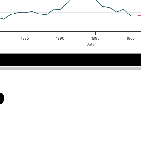
1885
1890
1895
1900
Dátum
1880
1880
1885
1885
1900
1900
1890
1890