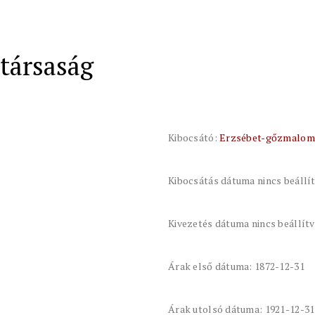
társaság
Kibocsátó:
Erzsébet-gőzmalom
Kibocsátás dátuma nincs beállí
Kivezetés dátuma nincs beállít
Árak első dátuma: 1872-12-31
Árak utolsó dátuma: 1921-12-31