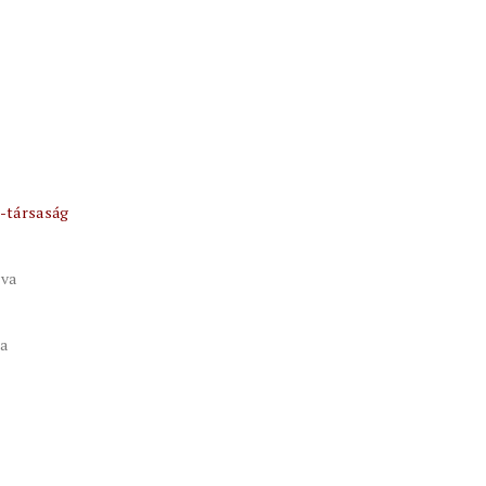
-társaság
tva
va