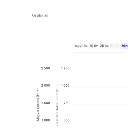
Grafikon:
Nagyítás:
10 év
25 év
50 év
Min
2 500
1 250
2 000
Osztrák Értékű Forint (OEF)
1 000
Magyar Korona (HUK)
1 500
750
1 000
500