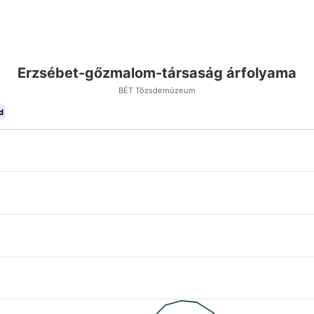
Erzsébet-gőzmalom-társaság árfolyama
BÉT Tőzsdemúzeum
d