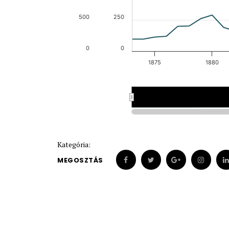
500
250
0
0
1875
1880
1875
1875
Kategória:
MEGOSZTÁS