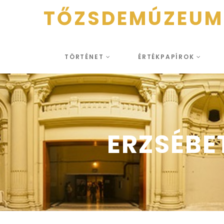
TŐZSDEMÚZEUM
TÖRTÉNET
ÉRTÉKPAPÍROK
ERZSÉB