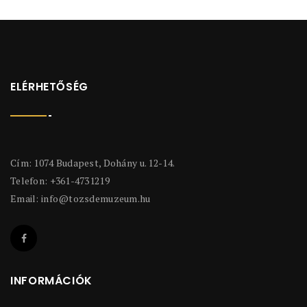
ELÉRHETŐSÉG
Cím: 1074 Budapest, Dohány u. 12-14.
Telefon: +361-4731219
Email:
info@tozsdemuzeum.hu
INFORMÁCIÓK