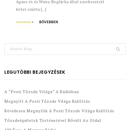
Ágnes és és Weisz Boglárka által szerkesztett
kötet ezútta [...]
BŐVEBBEN
LEGUTÓBBI BEJEGYZÉSEK
A “Pesti Tőzsde Világa” A Rádióban
Megnyílt A Pesti Tőzsde Világa Kiállítás
Rövidesen Megnyílik A Pesti Tőzsde Világa Kiállítás
Tőzsdeépületek Történetével Bővült Az Oldal
100 Éves A Magyar Rádió