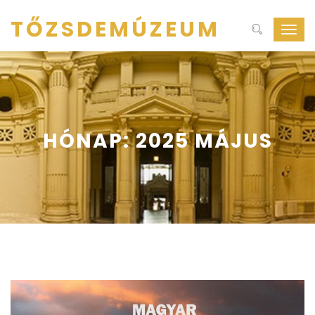
TŐZSDEMÚZEUM
Navig
ki-
be
kapcs
HÓNAP:
2025 MÁJUS