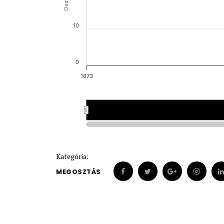
10
0
1873
1873
1873
Kategória:
MEGOSZTÁS