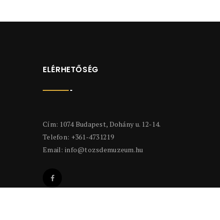
ELÉRHETŐSÉG
Cím: 1074 Budapest, Dohány u. 12-14.
Telefon: +361-4731219
Email:
info@tozsdemuzeum.hu