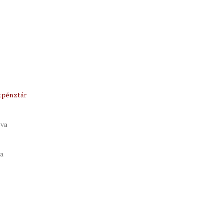
kpénztár
tva
va