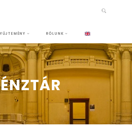
YŰJTEMÉNY
RÓLUNK
PÉNZTÁR