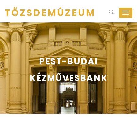
TŐZSDEMÚZEUM
Navig
ki-
be
kapcs
PEST-BUDAI
KÉZMŰVESBANK