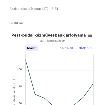
Árak utolsó dátuma: 1879-12-31
Grafikon:
Pest-budai kézművesbank árfolyama
BÉT Tőzsdemúzeum
1872.12.31.
-
1879.12.31.
Mind ▾
100
Osztrák Értékű Forint (OEF)
75
50