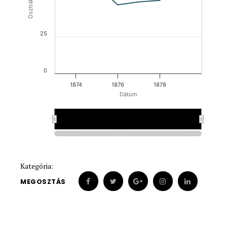
25
0
1874
1876
1878
Dátum
1875
1875
Kategória:
MEGOSZTÁS