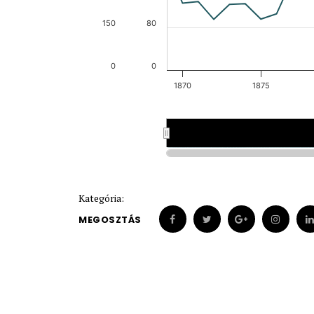
150
80
0
0
1870
1875
1870
1870
18
18
Kategória:
MEGOSZTÁS