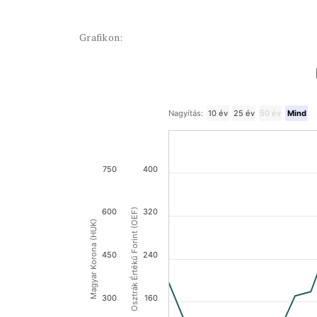
Grafikon:
Nagyítás:
10 év
25 év
50 év
Mind
750
400
600
Osztrák Értékű Forint (OEF)
320
Magyar Korona (HUK)
450
240
300
160