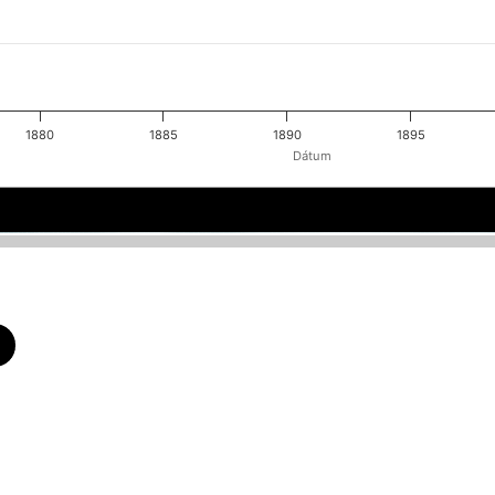
1880
1885
1890
1895
Dátum
75
75
1880
1880
1885
1885