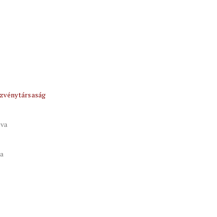
zvénytársaság
tva
va