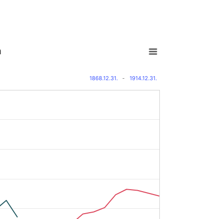
a
1868.12.31.
-
1914.12.31.