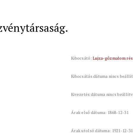
zvénytársaság.
Kibocsátó:
Lujza-gőzmalom rés
Kibocsátás dátuma nincs beállí
Kivezetés dátuma nincs beállít
Árak első dátuma: 1868-12-31
Árak utolsó dátuma: 1921-12-31