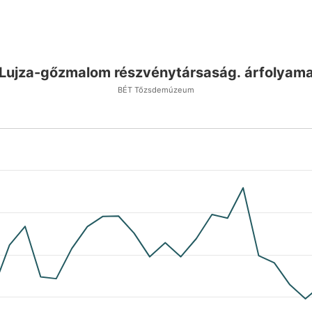
Lujza-gőzmalom részvénytársaság. árfolyam
BÉT Tőzsdemúzeum