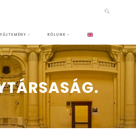
YŰJTEMÉNY
RÓLUNK
YTÁRSASÁG.