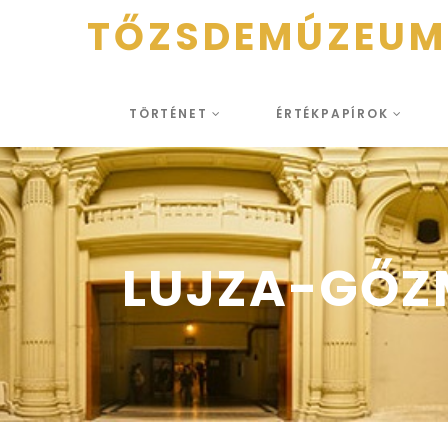
TŐZSDEMÚZEUM
TÖRTÉNET
ÉRTÉKPAPÍROK
LUJZA-GŐZ