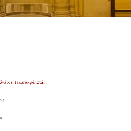
fővárosi takarékpénztár
tva
va