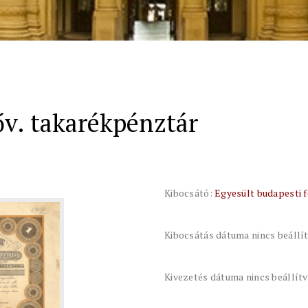
őv. takarékpénztár
Kibocsátó:
Egyesült budapesti 
Kibocsátás dátuma nincs beállí
Kivezetés dátuma nincs beállít