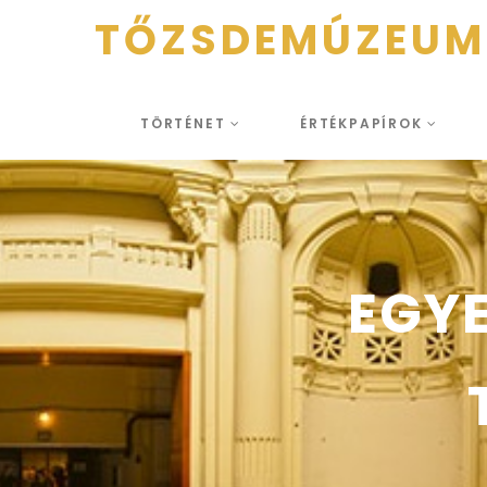
TŐZSDEMÚZEUM
TÖRTÉNET
ÉRTÉKPAPÍROK
EGYE