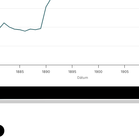
1885
1890
1895
1900
1905
Dátum
1880
1880
1885
1885
1900
1900
1890
1890