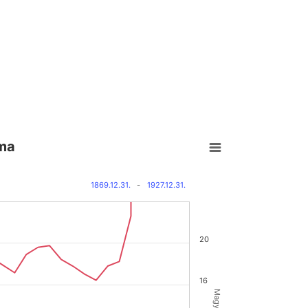
ama
1869.12.31.
-
1927.12.31.
20
16