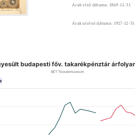
Árak első dátuma: 1869-12-31
Árak utolsó dátuma: 1927-12-31
yesült budapesti főv. takarékpénztár árfoly
BÉT Tőzsdemúzeum
d