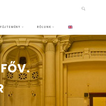
YŰJTEMÉNY
RÓLUNK
 FŐV.
R