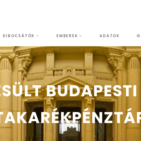
KIBOCSÁTÓK
EMBEREK
ADATOK
G
SÜLT BUDAPESTI
TAKARÉKPÉNZTÁ