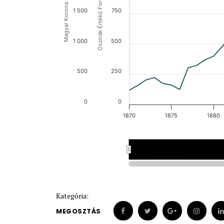
Osztrák Értékű Forint (OEF)
Magyar Korona (HUK)
1 500
750
1 000
500
500
250
0
0
1870
1875
1880
1870
1870
1875
1875
Kategória:
MEGOSZTÁS