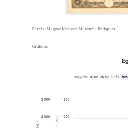
Forrás: Magyar Nemzeti Múzeum - Budapest
Grafikon:
Eg
Nagyítás:
10 év
25 év
50 év
Min
2 500
1 250
2 000
1 000