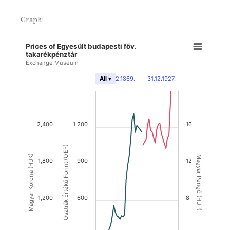
Graph:
Prices of Egyesült budapesti főv.
takarékpénztár
Exchange Museum
31.12.1869.
-
31.12.1927.
All ▾
2,400
1,200
16
Osztrák Értékű Forint (OEF)
Magyar Korona (HUK)
Magyar Pengő (HUP)
1,800
900
12
1,200
600
8