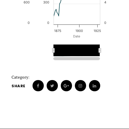
600
300
4
0
0
0
1875
1900
1925
Date
1900
1900
Category:
SHARE