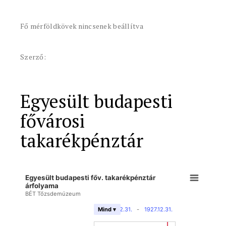
Fő mérföldkövek nincsenek beállítva
Szerző:
Egyesült budapesti
fővárosi
takarékpénztár
Egyesült budapesti főv. takarékpénztár
árfolyama
BÉT Tőzsdemúzeum
1869.12.31.
-
1927.12.31.
Mind ▾