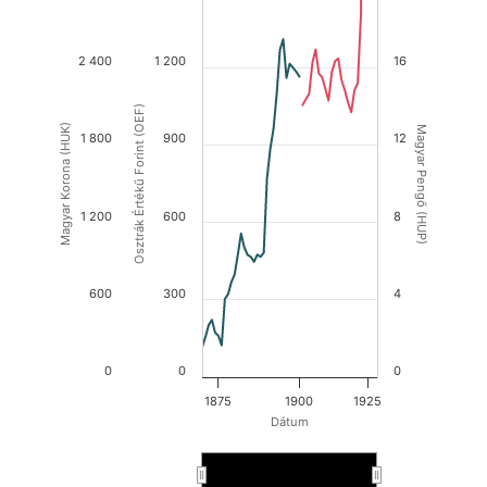
2 400
1 200
16
Osztrák Értékű Forint (OEF)
Magyar Korona (HUK)
Magyar Pengő (HUP)
1 800
900
12
1 200
600
8
600
300
4
0
0
0
1875
1900
1925
Dátum