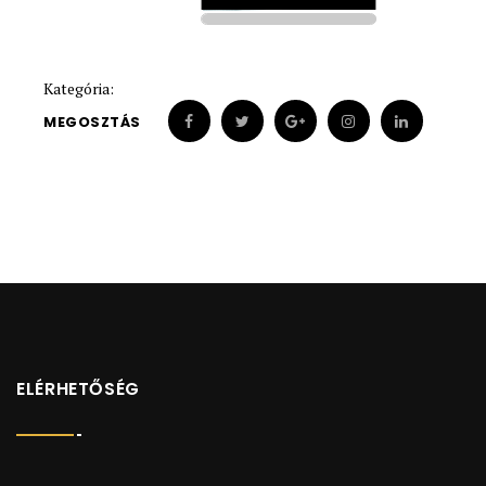
1900
1900
Kategória:
MEGOSZTÁS
ELÉRHETŐSÉG