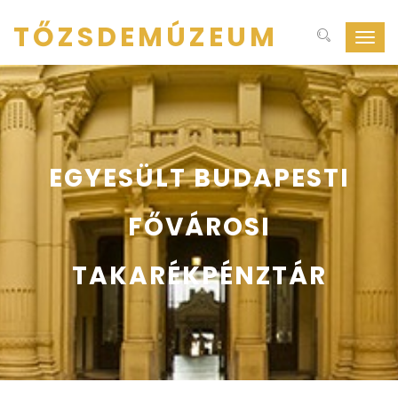
TŐZSDEMÚZEUM
Navig
ki-
be
kapcs
EGYESÜLT BUDAPESTI
FŐVÁROSI
TAKARÉKPÉNZTÁR