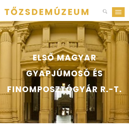
TŐZSDEMÚZEUM
Navig
ki-
be
kapcs
ELSŐ MAGYAR
GYAPJÚMOSÓ ÉS
FINOMPOSZTÓGYÁR R.-T.