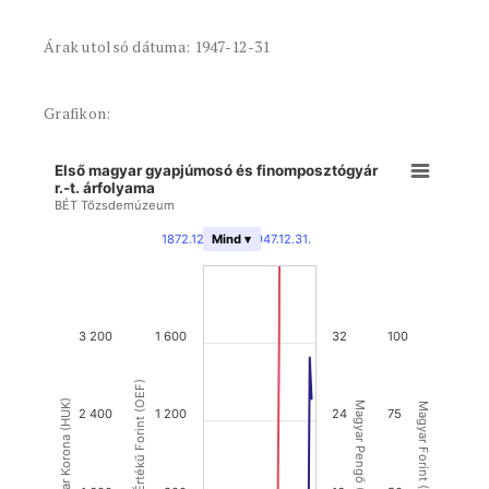
Árak utolsó dátuma: 1947-12-31
Grafikon:
Első magyar gyapjúmosó és finomposztógyár
r.-t. árfolyama
BÉT Tőzsdemúzeum
1872.12.31.
-
1947.12.31.
Mind ▾
3 200
1 600
32
100
Osztrák Értékű Forint (OEF)
Magyar Korona (HUK)
Magyar Pengő (HUP)
Magyar Forint (HUF)
2 400
1 200
24
75