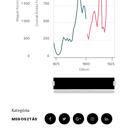
Osztrák Értékű Forint (OEF)
Magyar Korona (HUK)
1 500
750
1 000
500
500
250
0
0
1875
1900
1925
Dátum
1900
1900
Kategória:
MEGOSZTÁS