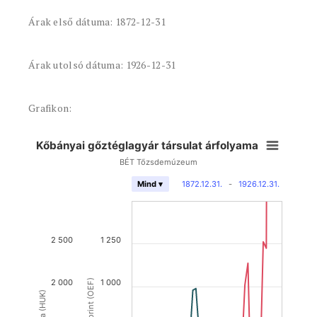
Árak első dátuma: 1872-12-31
Árak utolsó dátuma: 1926-12-31
Grafikon:
Kőbányai gőztéglagyár társulat árfolyama
BÉT Tőzsdemúzeum
1872.12.31.
-
1926.12.31.
Mind ▾
2 500
1 250
2 000
1 000