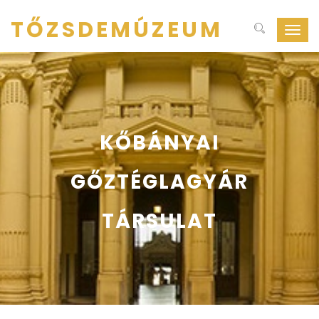
TŐZSDEMÚZEUM
Navig
ki-
be
kapcs
KŐBÁNYAI
GŐZTÉGLAGYÁR
TÁRSULAT