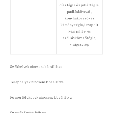
dísztégla és pillértégla,
padláskövező-,
konyhakövező- és
kémény tégla, iszapolt
kézi pillér- és
szálláskövezőtégla,
virágcserép
Székhelyek nincsenek beállítva
Telephelyek nincsenek beállítva
Fő mérföldkövek nincsenek beállítva
Szerző: Szabó Róbert