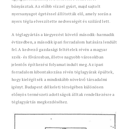
bányásztak. Az előbb vízzel gyúrt, majd sajtolt
nyersanyagot égetéssel állították elő, amely során a
nyers tégla elveszítette nedvességét és szilárd lett.
A téglagyártás a kiegyezést követő második-harmadik
évtizedben, a második ipari forradalom hatására lendült
fel. A kedvező gazdasági feltételek révén a magyar
szék- és fővárosban, illetve nagyobb városokban
jelentős építkezési folyamat indult meg. Az ipari
forradalom kibontakozása révén téglagyárak épültek,
hogy kielégítsék a mindinkább növekvő társadalmi
igényt. Budapest délkeleti térségében különösen
előnyös természeti adottságok álltak rendelkezésre a
téglagyártás megkezdéséhez.