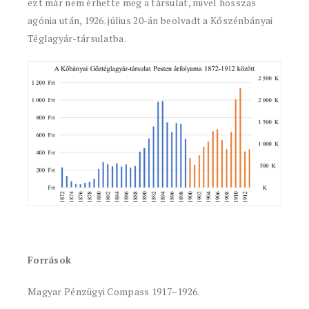
ezt már nem érhette meg a társulat, mivel hosszas
agónia után, 1926. július 20-án beolvadt a Kőszénbányai
Téglagyár-társulatba.
Források
Magyar Pénzügyi Compass 1917–1926.