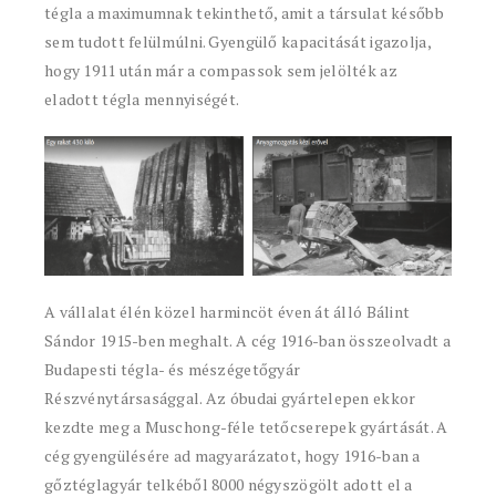
tégla a maximumnak tekinthető, amit a társulat később
sem tudott felülmúlni. Gyengülő kapacitását igazolja,
hogy 1911 után már a compassok sem jelölték az
eladott tégla mennyiségét.
A vállalat élén közel harmincöt éven át álló Bálint
Sándor 1915-ben meghalt. A cég 1916-ban összeolvadt a
Budapesti tégla- és mészégetőgyár
Részvénytársasággal. Az óbudai gyártelepen ekkor
kezdte meg a Muschong-féle tetőcserepek gyártását. A
cég gyengülésére ad magyarázatot, hogy 1916-ban a
gőztéglagyár telkéből 8000 négyszögölt adott el a