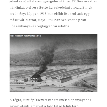
jelentkező általános gyengülés után az 1910-es években
mindinkább elveszítette kereskedelmi piacait. Ennek
eredményeképpen 1916-ban előbb összeolvadt egy
másik vállalattal, majd 1926-ban beolvadt a pesti
Kőszénbánya- és téglagyár társulatba.
A tégla, mint építkezési késztermék alapanyagát az
agyag jelenti, amelyet a föld felső felületéről