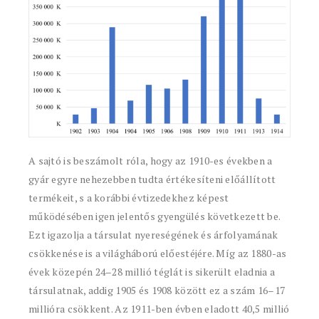
A sajtó is beszámolt róla, hogy az 1910-es években a
gyár egyre nehezebben tudta értékesíteni előállított
termékeit, s a korábbi évtizedekhez képest
működésében igen jelentős gyengülés következett be.
Ezt igazolja a társulat nyereségének és árfolyamának
csökkenése is a világháború előestéjére. Míg az 1880-as
évek közepén 24–28 millió téglát is sikerült eladnia a
társulatnak, addig 1905 és 1908 között ez a szám 16–17
millióra csökkent. Az 1911-ben évben eladott 40,5 millió