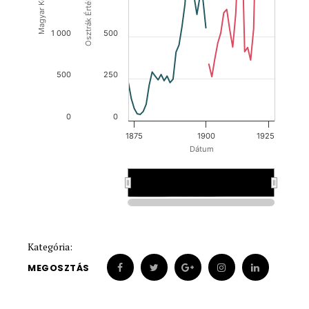
1 000
500
500
250
0
0
1875
1900
1925
Dátum
1900
1900
Kategória:
MEGOSZTÁS