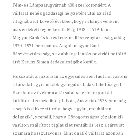
Fém- és Lámpaárugyárnak 400 ezer koronáért. A
vállalat nehéz gazdasági helyzetére utal az első
világháborút követő években, hogy néhány évenként
más érdekeltségbe került. Míg 1918 – 1919-ben a
Magyar Bank és kereskedelmi Részvénytársaság, addig
1920–1921-ben már az Angol-magyar Bank
Részvénytársaság, s az abban jelentős pozíciót betöltő
érdi Krausz Simon érdekeltségébe került.
Hosszútávon azonban az egyesülés sem tudta orvosolni
a társulat egyre inkább gyengülő eladási lehetőségeit.
Ezekben az években a társulat sikerrel exportált
külföldre termékeiből (Balkán, Ausztria). 1925-ben még
a sajtó is cikkezett róla, hogy a gyár „redukáltan
dolgozik”, s reméli, hogy a Görögországba (Szaloniki)
vasúton szállított téglaüzlet rentábilis lesz a társulat
számára hosszútávon is. Mint önálló vállalat azonban