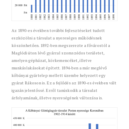
Az 1890-es években további fejlesztéseket tudott
eszközölni a társulat a nyereséges működésnek
köszönhetően. 1892-ben megszerezte a fővárostól a
Maglódi úton lévő gyárral szomszédos területet,
amelyen gépházat, körkemencéket, illetve
munkáslakásokat épített. 1894-ben a már meglévő
kőbányai gyártelep mellett üzembe helyezett egy
gyárat Rákoson is. Ez a fejlődés az 1890-es években vált
igazán jelentőssé. Erről tanúskodik a társulat
árfolyamának, illetve nyereségének változása is.