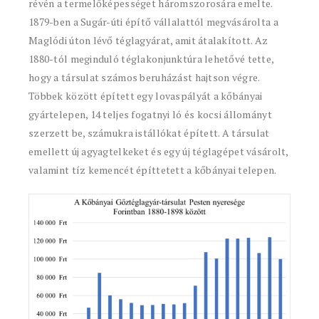
révén a termelőképességet háromszorosára emelte.
1879-ben a Sugár-úti építő vállalattól megvásárolta a
Maglódi úton lévő téglagyárat, amit átalakított. Az
1880-tól meginduló téglakonjunktúra lehetővé tette,
hogy a társulat számos beruházást hajtson végre.
Többek között épített egy lovaspályát a kőbányai
gyártelepen, 14 teljes fogatnyi ló és kocsi állományt
szerzett be, számukra istállókat épített. A társulat
emellett új agyagtelkeket és egy új téglagépet vásárolt,
valamint tíz kemencét építtetett a kőbányai telepen.