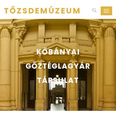
TŐZSDEMÚZEUM
Navig
ki-
be
kapcs
KŐBÁNYAI
GŐZTÉGLAGYÁR
TÁRSULAT