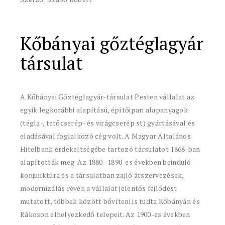
Kőbányai gőztéglagyár
társulat
A Kőbányai Gőztéglagyár-társulat Pesten vállalat az
egyik legkorábbi alapítású, építőipari alapanyagok
(tégla-, tetőcserép- és virágcserép st) gyártásával és
eladásával foglalkozó cég volt. A Magyar Általános
Hitelbank érdekeltségébe tartozó társulatot 1868-ban
alapították meg. Az 1880–1890-es években beinduló
konjunktúra és a társulatban zajló átszervezések,
modernizálás révén a vállalat jelentős fejlődést
mutatott, többek között bővíteni is tudta Kőbányán és
Rákoson elhelyezkedő telepeit. Az 1900-es években