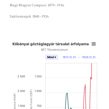
Nagy Magyar Compass 1879–1916.
Sajtóanyagok 1868–1926.
Kőbányai gőztéglagyár társulat árfolyama
BÉT Tőzsdemúzeum
1872.12.31.
-
1926.12.31.
Mind ▾
2 500
1 250
2 000
Osztrák Értékű Forint (OEF)
1 000
Magyar Korona (HUK)
1 500
750