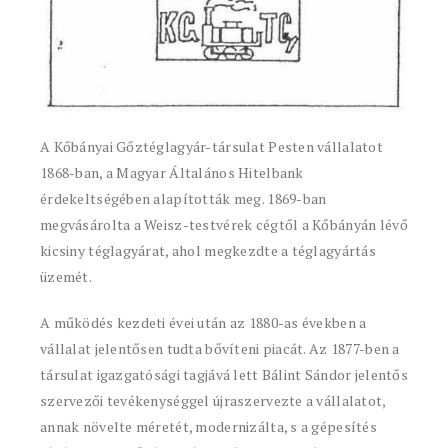
A Kőbányai Gőztéglagyár-társulat Pesten vállalatot
1868-ban, a Magyar Általános Hitelbank
érdekeltségében alapították meg. 1869-ban
megvásárolta a Weisz-testvérek cégtől a Kőbányán lévő
kicsiny téglagyárat, ahol megkezdte a téglagyártás
üzemét.
A működés kezdeti évei után az 1880-as években a
vállalat jelentősen tudta bővíteni piacát. Az 1877-ben a
társulat igazgatósági tagjává lett Bálint Sándor jelentős
szervezői tevékenységgel újraszervezte a vállalatot,
annak növelte méretét, modernizálta, s a gépesítés