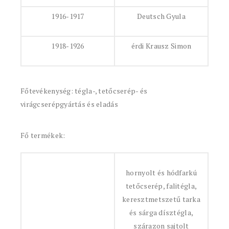
1916-1917
Deutsch Gyula
1918-1926
érdi Krausz Simon
Főtevékenység: tégla-, tetőcserép- és
virágcserépgyártás és eladás
Fő termékek:
hornyolt és hódfarkú
tetőcserép, falitégla,
keresztmetszetű tarka
és sárga dísztégla,
szárazon sajtolt