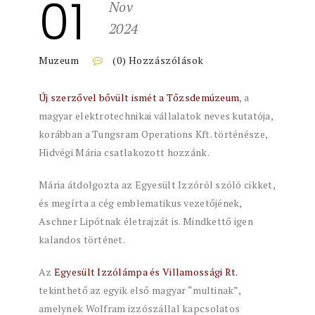
01
Nov
2024
Muzeum
(0) Hozzászólások
Új szerzővel bővült ismét a Tőzsdemúzeum
, a
magyar elektrotechnikai vállalatok neves kutatója,
korábban a Tungsram Operations Kft. történésze,
Hidvégi Mária csatlakozott hozzánk.
Mária átdolgozta az Egyesült Izzóról szóló cikket,
és megírta a cég emblematikus vezetőjének,
Aschner Lipótnak életrajzát is. Mindkettő igen
kalandos történet.
Az
Egyesült Izzólámpa és Villamossági Rt.
tekinthető az egyik első magyar “multinak”,
amelynek Wolfram izzószállal kapcsolatos