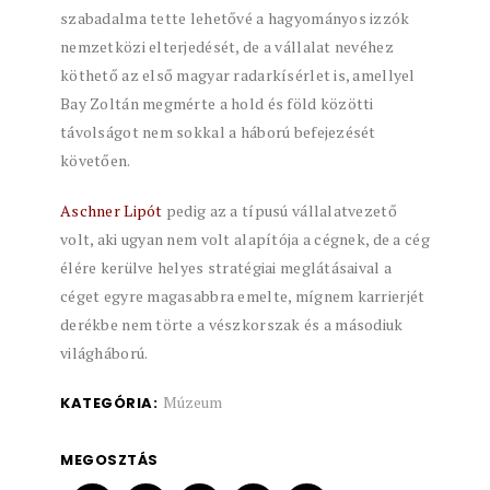
szabadalma tette lehetővé a hagyományos izzók
nemzetközi elterjedését, de a vállalat nevéhez
köthető az első magyar radarkísérlet is, amellyel
Bay Zoltán megmérte a hold és föld közötti
távolságot nem sokkal a háború befejezését
követően.
Aschner Lipót
pedig az a típusú vállalatvezető
volt, aki ugyan nem volt alapítója a cégnek, de a cég
élére kerülve helyes stratégiai meglátásaival a
céget egyre magasabbra emelte, mígnem karrierjét
derékbe nem törte a vészkorszak és a másodiuk
világháború.
Múzeum
KATEGÓRIA:
MEGOSZTÁS