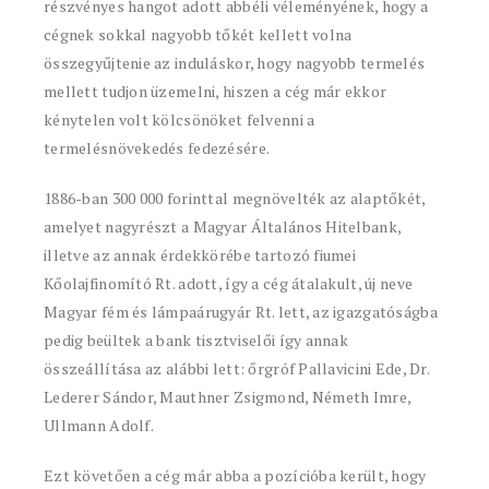
részvényes hangot adott abbéli véleményének, hogy a
cégnek sokkal nagyobb tőkét kellett volna
összegyűjtenie az induláskor, hogy nagyobb termelés
mellett tudjon üzemelni, hiszen a cég már ekkor
kénytelen volt kölcsönöket felvenni a
termelésnövekedés fedezésére.
1886-ban 300 000 forinttal megnövelték az alaptőkét,
amelyet nagyrészt a Magyar Általános Hitelbank,
illetve az annak érdekkörébe tartozó fiumei
Kőolajfinomító Rt. adott, így a cég átalakult, új neve
Magyar fém és lámpaárugyár Rt. lett, az igazgatóságba
pedig beültek a bank tisztviselői így annak
összeállítása az alábbi lett: őrgróf Pallavicini Ede, Dr.
Lederer Sándor, Mauthner Zsigmond, Németh Imre,
Ullmann Adolf.
Ezt követően a cég már abba a pozícióba került, hogy