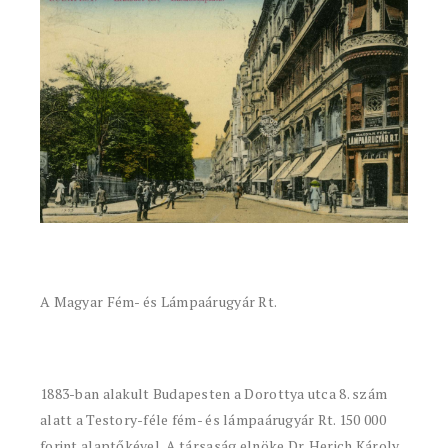
A Magyar Fém- és Lámpaárugyár Rt.
1883-ban alakult Budapesten a Dorottya utca 8. szám
alatt a Testory-féle fém- és lámpaárugyár Rt. 150 000
forint alaptőkével. A társaság elnöke Dr. Herich Károly