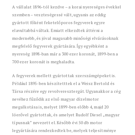
A vállalat 1896-tól kezdve – a korai nyereséges évekkel
szemben – veszteségessé vált, ugyanis az eddig
gyártott főként feketelőporos fegyverek egyre
elavultabbá váltak. Emiatt elkezdtek áttérni a
modernebb, és jóval magasabb minőségi elvárásoknak
megfelelő fegyverek gyártására. Így egyébként a
nyereség 1898-ban már a 300 ezer koronát, 1899-ben a
700 ezer koronát is meghaladta.
A fegyverek mellett gyártottak szerszámgépeket is.
Például 1895-ben készítetttek el a Weisz Bertold és
Társa részére egy revolveresztergát. Ugyanakkor a cég
nevéhez fűződik az első magyar dízelmotor
megalkotása is, melyet 1899-ben előbb 4, majd 20
lóerővel gyártottak, és amelyet Rudolf Diesel „magyar
típusnak” nevezett el. Később évi 50 db motor
legyártására rendezkedtek be, melyek teljesítménye