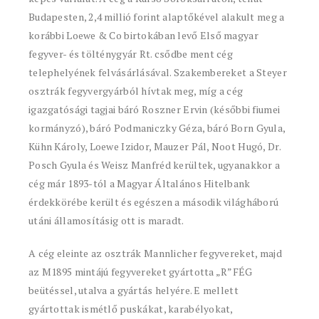
Budapesten, 2,4 millió forint alaptőkével alakult meg a
korábbi Loewe & Co birtokában levő Első magyar
fegyver- és tölténygyár Rt. csődbe ment cég
telephelyének felvásárlásával. Szakembereket a Steyer
osztrák fegyvergyárból hívtak meg, míg a cég
igazgatósági tagjai báró Roszner Ervin (későbbi fiumei
kormányzó), báró Podmaniczky Géza, báró Born Gyula,
Kühn Károly, Loewe Izidor, Mauzer Pál, Noot Hugó, Dr.
Posch Gyula és Weisz Manfréd kerültek, ugyanakkor a
cég már 1893-tól a Magyar Általános Hitelbank
érdekkörébe került és egészen a második világháború
utáni államosításig ott is maradt.
A cég eleinte az osztrák Mannlicher fegyvereket, majd
az M1895 mintájú fegyvereket gyártotta „R”FÉG
beütéssel, utalva a gyártás helyére. E mellett
gyártottak ismétlő puskákat, karabélyokat,