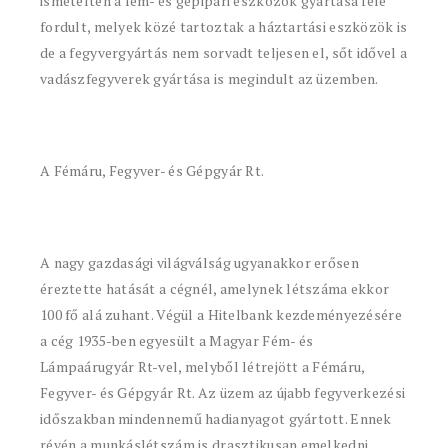
ismételten a fém- és gépipari eszközök gyártása felé
fordult, melyek közé tartoztak a háztartási eszközök is
de a fegyvergyártás nem sorvadt teljesen el, sőt idővel a
vadászfegyverek gyártása is megindult az üzemben.
A Fémáru, Fegyver- és Gépgyár Rt.
A nagy gazdasági világválság ugyanakkor erősen
éreztette hatását a cégnél, amelynek létszáma ekkor
100 fő alá zuhant. Végül a Hitelbank kezdeményezésére
a cég 1935-ben egyesült a Magyar Fém- és
Lámpaárugyár Rt-vel, melyből létrejött a Fémáru,
Fegyver- és Gépgyár Rt. Az üzem az újabb fegyverkezési
időszakban mindennemű hadianyagot gyártott. Ennek
révén a munkáslétszám is drasztikusan emelkedni