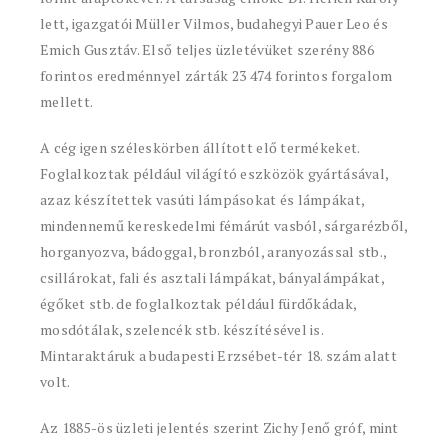
lett, igazgatói Müller Vilmos, budahegyi Pauer Leo és
Emich Gusztáv. Első teljes üzletévüket szerény 886
forintos eredménnyel zárták 23 474 forintos forgalom
mellett.
A cég igen széleskörben állított elő termékeket.
Foglalkoztak például világító eszközök gyártásával,
azaz készítettek vasúti lámpásokat és lámpákat,
mindennemű kereskedelmi fémárút vasból, sárgarézből,
horganyozva, bádoggal, bronzból, aranyozással stb.,
csillárokat, fali és asztali lámpákat, bányalámpákat,
égőket stb. de foglalkoztak például fürdőkádak,
mosdótálak, szelencék stb. készítésével is.
Mintaraktáruk a budapesti Erzsébet-tér 18. szám alatt
volt.
Az 1885-ös üzleti jelentés szerint Zichy Jenő gróf, mint