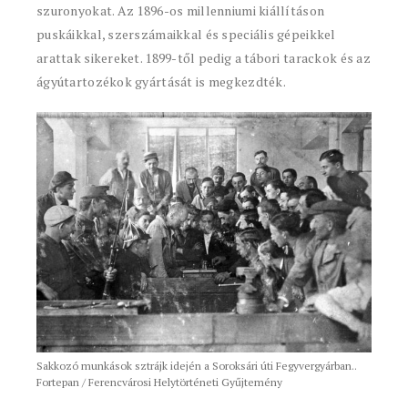
szuronyokat. Az 1896-os millenniumi kiállításon
puskáikkal, szerszámaikkal és speciális gépeikkel
arattak sikereket. 1899-től pedig a tábori tarackok és az
ágyútartozékok gyártását is megkezdték.
Sakkozó munkások sztrájk idején a Soroksári úti Fegyvergyárban..
Fortepan / Ferencvárosi Helytörténeti Gyűjtemény