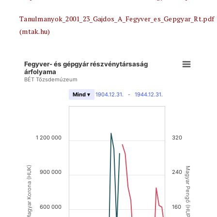
Tanulmanyok_2001_23_Gajdos_A_Fegyver_es_Gepgyar_Rt.pdf
(mtak.hu)
Fegyver- és gépgyár részvénytársaság
árfolyama
BÉT Tőzsdemúzeum
1904.12.31.
-
1944.12.31.
Mind ▾
1 200 000
320
Magyar Korona (HUK)
Magyar Pengő (HUP)
900 000
240
600 000
160