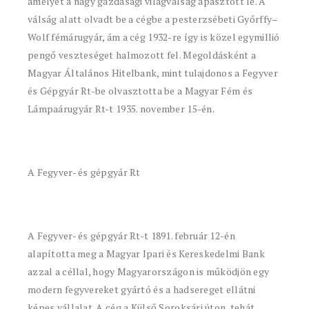
amelyet a nagy gazdasági világválság apasztott le. A
válság alatt olvadt be a cégbe a pesterzsébeti Győrffy–
Wolf fémárugyár, ám a cég 1932-re így is közel egymillió
pengő veszteséget halmozott fel. Megoldásként a
Magyar Általános Hitelbank, mint tulajdonos a Fegyver
és Gépgyár Rt-be olvasztotta be a Magyar Fém és
Lámpaárugyár Rt-t 1935. november 15-én.
A Fegyver- és gépgyár Rt
A Fegyver- és gépgyár Rt-t 1891. február 12-én
alapította meg a Magyar Ipari és Kereskedelmi Bank
azzal a céllal, hogy Magyarországon is működjön egy
modern fegyvereket gyártó és a hadsereget ellátni
képes vállalat. A cég a Külső Soroksári úton, tehát