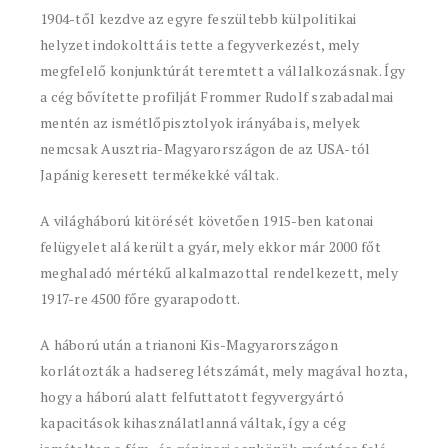
1904-től kezdve az egyre feszültebb külpolitikai
helyzet indokolttá is tette a fegyverkezést, mely
megfelelő konjunktúrát teremtett a vállalkozásnak. Így
a cég bővítette profilját Frommer Rudolf szabadalmai
mentén az ismétlőpisztolyok irányába is, melyek
nemcsak Ausztria-Magyarországon de az USA-tól
Japánig keresett termékekké váltak.
A világháború kitörését követően 1915-ben katonai
felügyelet alá került a gyár, mely ekkor már 2000 főt
meghaladó mértékű alkalmazottal rendelkezett, mely
1917-re 4500 főre gyarapodott.
A háború után a trianoni Kis-Magyarországon
korlátozták a hadsereg létszámát, mely magával hozta,
hogy a háború alatt felfuttatott fegyvergyártó
kapacitások kihasználatlanná váltak, így a cég