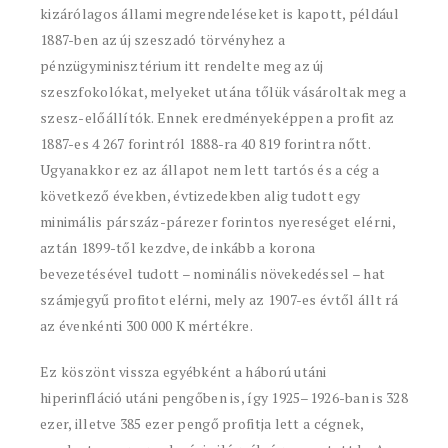
kizárólagos állami megrendeléseket is kapott, például
1887-ben az új szeszadó törvényhez a
pénzügyminisztérium itt rendelte meg az új
szeszfokolókat, melyeket utána tőlük vásároltak meg a
szesz-előállítók. Ennek eredményeképpen a profit az
1887-es 4 267 forintról 1888-ra 40 819 forintra nőtt.
Ugyanakkor ez az állapot nem lett tartós és a cég a
következő években, évtizedekben alig tudott egy
minimális párszáz-párezer forintos nyereséget elérni,
aztán 1899-től kezdve, de inkább a korona
bevezetésével tudott – nominális növekedéssel – hat
számjegyű profitot elérni, mely az 1907-es évtől állt rá
az évenkénti 300 000 K mértékre.
Ez köszönt vissza egyébként a háború utáni
hiperinfláció utáni pengőben is, így 1925–1926-ban is 328
ezer, illetve 385 ezer pengő profitja lett a cégnek,