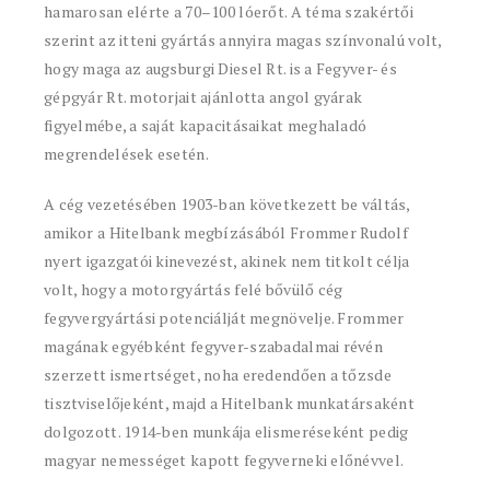
hamarosan elérte a 70–100 lóerőt. A téma szakértői
szerint az itteni gyártás annyira magas színvonalú volt,
hogy maga az augsburgi Diesel Rt. is a Fegyver- és
gépgyár Rt. motorjait ajánlotta angol gyárak
figyelmébe, a saját kapacitásaikat meghaladó
megrendelések esetén.
A cég vezetésében 1903-ban következett be váltás,
amikor a Hitelbank megbízásából Frommer Rudolf
nyert igazgatói kinevezést, akinek nem titkolt célja
volt, hogy a motorgyártás felé bővülő cég
fegyvergyártási potenciálját megnövelje. Frommer
magának egyébként fegyver-szabadalmai révén
szerzett ismertséget, noha eredendően a tőzsde
tisztviselőjeként, majd a Hitelbank munkatársaként
dolgozott. 1914-ben munkája elismeréseként pedig
magyar nemességet kapott fegyverneki előnévvel.