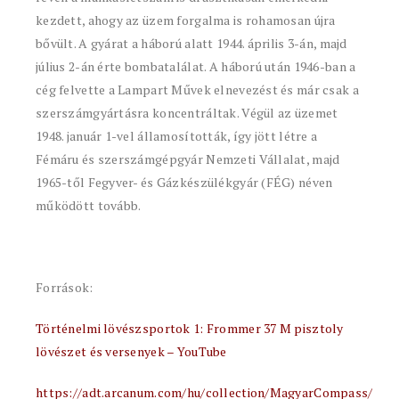
kezdett, ahogy az üzem forgalma is rohamosan újra
bővült. A gyárat a háború alatt 1944. április 3-án, majd
július 2-án érte bombatalálat. A háború után 1946-ban a
cég felvette a Lampart Művek elnevezést és már csak a
szerszámgyártásra koncentráltak. Végül az üzemet
1948. január 1-vel államosították, így jött létre a
Fémáru és szerszámgépgyár Nemzeti Vállalat, majd
1965-től Fegyver- és Gázkészülékgyár (FÉG) néven
működött tovább.
Források:
Történelmi lövészsportok 1: Frommer 37 M pisztoly
lövészet és versenyek – YouTube
https://adt.arcanum.com/hu/collection/MagyarCompass/