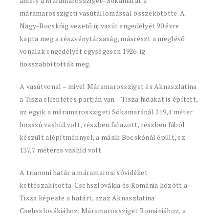
amely a Máramarossziget–Sókamarát a
máramarosszigeti vasútállomással összekötötte. A
Nagy-Bocskóig vezető új vasút engedélyét 90 évre
kapta meg a részvénytársaság, másrészt a meglévő
vonalak engedélyét egységesen 1926-ig
hosszabbították meg.
A vasútvonal – mivel Máramarossziget és Aknaszlatina
a Tisza ellentétes partján van – Tisza hidakat is épített,
az egyik a máramarosszigeti Sókamaránál 219,4 méter
hosszú vashíd volt, részben falazott, részben fából
készült alépítménnyel, a másik Bocskónál épült, ez
137,7 méteres vashíd volt.
A trianoni határ a máramarosi sóvidéket
kettészakította. Csehszlovákia és Románia között a
Tisza képezte a határt, azaz Aknaszlatina
Csehszlovákiához, Máramarossziget Romániához, a