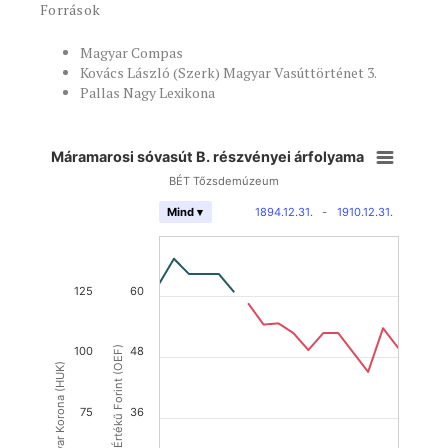
Források
Magyar Compas
Kovács László (Szerk) Magyar Vasúttörténet 3.
Pallas Nagy Lexikona
Máramarosi sóvasút B. részvényei árfolyama
BÉT Tőzsdemúzeum
1894.12.31.
-
1910.12.31.
Mind ▾
125
60
100
Osztrák Értékű Forint (OEF)
48
Magyar Korona (HUK)
75
36