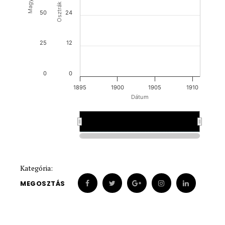
50
24
25
12
0
0
1895
1900
1905
1910
Dátum
1900
1900
Kategória:
MEGOSZTÁS