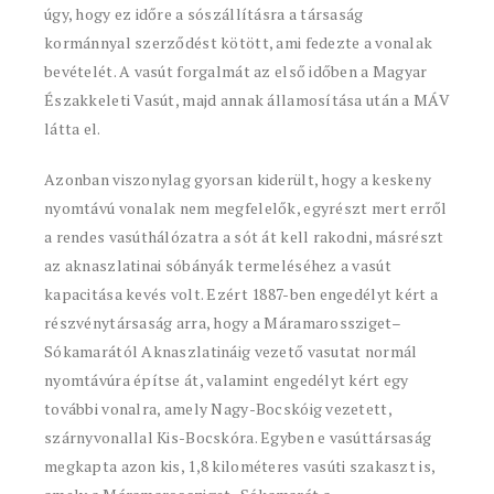
úgy, hogy ez időre a sószállításra a társaság
kormánnyal szerződést kötött, ami fedezte a vonalak
bevételét. A vasút forgalmát az első időben a Magyar
Északkeleti Vasút, majd annak államosítása után a MÁV
látta el.
Azonban viszonylag gyorsan kiderült, hogy a keskeny
nyomtávú vonalak nem megfelelők, egyrészt mert erről
a rendes vasúthálózatra a sót át kell rakodni, másrészt
az aknaszlatinai sóbányák termeléséhez a vasút
kapacitása kevés volt. Ezért 1887-ben engedélyt kért a
részvénytársaság arra, hogy a Máramarossziget–
Sókamarától Aknaszlatináig vezető vasutat normál
nyomtávúra építse át, valamint engedélyt kért egy
további vonalra, amely Nagy-Bocskóig vezetett,
szárnyvonallal Kis-Bocskóra. Egyben e vasúttársaság
megkapta azon kis, 1,8 kilométeres vasúti szakaszt is,