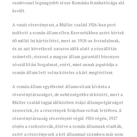
vasútvonal legnagyobb része Románia fennhatósága alá
került.
A vasút részvényesei, a Müller család 1926-ban pert
indított a román állam ellen. Keresetükben azért kértek
60 millió lej kártérítést, mert az 1918-as forradalmak,
és az azt következő zavaros idők alatt a sószállítás
szünetelt, viszont a magyar állam garantált bizonyos
sószállítási forgalmat, ezért, mint annak jogutódja a
román állam lett volna köteles a kárt megtéríteni.
A román állam egyébiránt államosítani kívánta a
részvénytársaságot, de nehézségekbe ütközött, mert a
Müller család tagjai időközben svájci állampolgárságot
szereztek, és a részvények Svájcban voltak letétben. A
részvénytársaság részvényeit végül 1926 végén, 1927
elején a csehszlovák, illetve a román államnak eladták,
ezért a részvényesek a két állammal szemben már nem