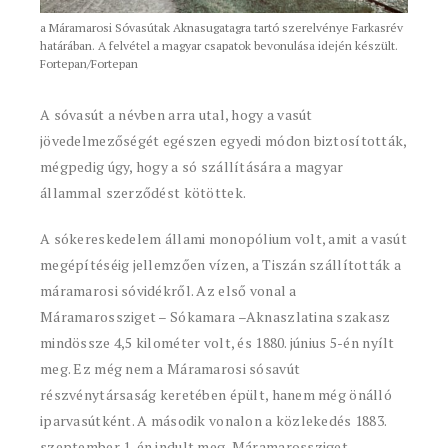
a Máramarosi Sóvasútak Aknasugatagra tartó szerelvénye Farkasrév
határában. A felvétel a magyar csapatok bevonulása idején készült.
Fortepan/Fortepan
A sóvasút a névben arra utal, hogy a vasút
jövedelmezőségét egészen egyedi módon biztosították,
mégpedig úgy, hogy a só szállítására a magyar
állammal szerződést kötöttek.
A sókereskedelem állami monopólium volt, amit a vasút
megépítéséig jellemzően vízen, a Tiszán szállították a
máramarosi sóvidékről. Az első vonal a
Máramarossziget – Sókamara –Aknaszlatina szakasz
mindössze 4,5 kilométer volt, és 1880. június 5-én nyílt
meg. Ez még nem a Máramarosi sósavút
részvénytársaság keretében épült, hanem még önálló
iparvasútként. A második vonalon a közlekedés 1883.
szeptember 1-én indult meg, Máramarossziget–