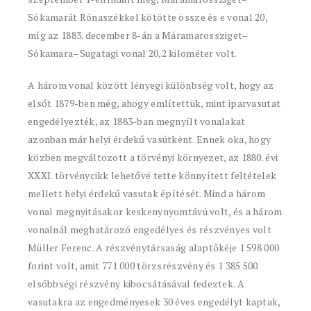
Sókamarát Rónaszékkel kötötte össze és e vonal 20,
míg az 1883. december 8-án a Máramarossziget–
Sókamara–Sugatagi vonal 20,2 kilométer volt.
A három vonal között lényegi különbség volt, hogy az
elsőt 1879-ben még, ahogy említettük, mint iparvasutat
engedélyezték, az 1883-ban megnyílt vonalakat
azonban már helyi érdekű vasútként. Ennek oka, hogy
közben megváltozott a törvényi környezet, az 1880. évi
XXXI. törvénycikk lehetővé tette könnyített feltételek
mellett helyi érdekű vasutak építését. Mind a három
vonal megnyitásakor keskenynyomtávú volt, és a három
vonalnál meghatározó engedélyes és részvényes volt
Müller Ferenc. A részvénytársaság alaptőkéje 1 598 000
forint volt, amit 771 000 törzsrészvény és 1 385 500
elsőbbségi részvény kibocsátásával fedeztek. A
vasutakra az engedményesek 30 éves engedélyt kaptak,