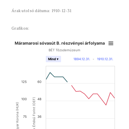
Árak utolsó dátuma: 1910-12-31
Grafikon:
Máramarosi sóvasút B. részvényei árfolyama
BÉT Tőzsdemúzeum
1894.12.31.
-
1910.12.31.
Mind ▾
125
60
100
Osztrák Értékű Forint (OEF)
48
Magyar Korona (HUK)
75
36