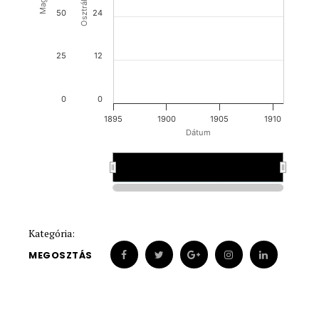
50
24
25
12
0
0
1895
1900
1905
1910
Dátum
1900
1900
Kategória:
MEGOSZTÁS