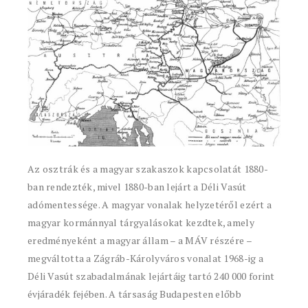
Az osztrák és a magyar szakaszok kapcsolatát 1880-
ban rendezték, mivel 1880-ban lejárt a Déli Vasút
adómentessége. A magyar vonalak helyzetéről ezért a
magyar kormánnyal tárgyalásokat kezdtek, amely
eredményeként a magyar állam – a MÁV részére –
megváltotta a Zágráb-Károlyváros vonalat 1968-ig a
Déli Vasút szabadalmának lejártáig tartó 240 000 forint
évjáradék fejében. A társaság Budapesten előbb