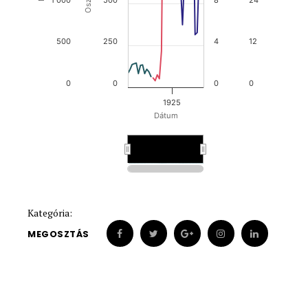
500
250
4
12
0
0
0
0
1925
Dátum
1900
1900
Kategória:
MEGOSZTÁS