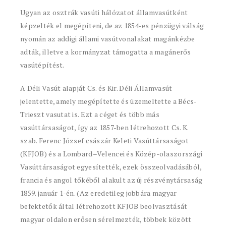
Ugyan az osztrák vasúti hálózatot államvasútként
képzelték el megépíteni, de az 1854-es pénzügyi válság
nyomán az addigi állami vasútvonalakat magánkézbe
adták, illetve a kormányzat támogatta a magánerős
vasútépítést.
A Déli Vasút alapját Cs. és Kir. Déli Államvasút
jelentette, amely megépítette és üzemeltette a Bécs-
Trieszt vasutat is. Ezt a céget és több más
vasúttársaságot, így az 1857-ben létrehozott Cs. K.
szab. Ferenc József császár Keleti Vasúttársaságot
(KFJOB) és a Lombard–Velencei és Közép-olaszországi
Vasúttársaságot egyesítették, ezek összeolvadásából,
francia és angol tőkéből alakult az új részvénytársaság
1859. január 1-én. (Az eredetileg jobbára magyar
befektetők által létrehozott KFJOB beolvasztását
magyar oldalon erősen sérelmezték, többek között