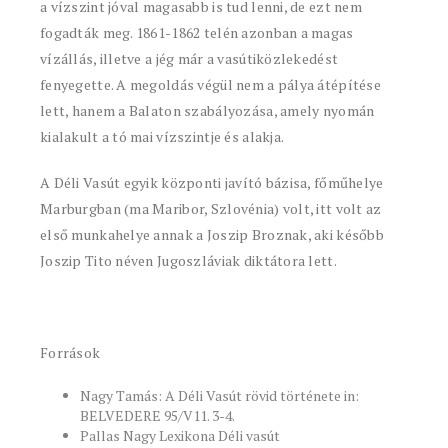
a vízszint jóval magasabb is tud lenni, de ezt nem
fogadták meg. 1861-1862 telén azonban a magas
vízállás, illetve a jég már a vasútiközlekedést
fenyegette. A megoldás végül nem a pálya átépítése
lett, hanem a Balaton szabályozása, amely nyomán
kialakult a tó mai vízszintje és alakja.
A Déli Vasút egyik központi javító bázisa, főműhelye
Marburgban (ma Maribor, Szlovénia) volt, itt volt az
első munkahelye annak a Joszip Broznak, aki később
Joszip Tito néven Jugoszláviak diktátora lett.
Források
Nagy Tamás: A Déli Vasút rövid története in:
BELVEDERE 95/V11. 3-4.
Pallas Nagy Lexikona Déli vasút