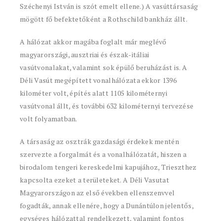
Széchenyi István is szót emelt ellene.) A vasúttársaság
mögött fő befektetőként a Rothschild bankház állt.
A hálózat akkor magába foglalt már meglévő
magyarországi, ausztriai és észak-itáliai
vasútvonalakat, valamint sok épülő beruházást is. A
Déli Vasút megépített vonalhálózata ekkor 1396
kilométer volt, építés alatt 1105 kilométernyi
vasútvonal állt, és további 632 kilométernyi tervezése
volt folyamatban.
A társaság az osztrák gazdasági érdekek mentén
szervezte a forgalmát és a vonalhálózatát, hiszen a
birodalom tengeri kereskedelmi kapujához, Trieszthez
kapcsolta ezeket a területeket. A Déli Vasutat
Magyarországon az első években ellenszenvvel
fogadták, annak ellenére, hogy a Dunántúlon jelentős,
egységes hálózattal rendelkezett, valamint fontos