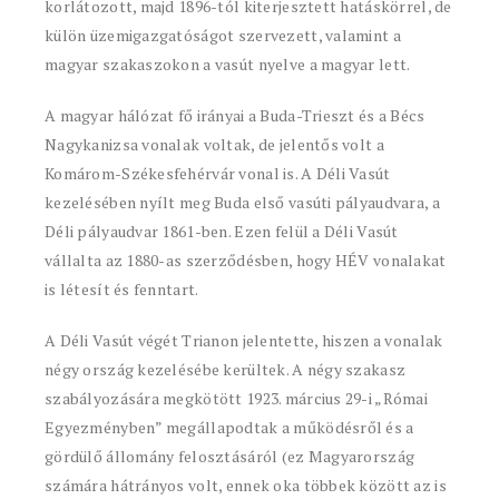
korlátozott, majd 1896-tól kiterjesztett hatáskörrel, de
külön üzemigazgatóságot szervezett, valamint a
magyar szakaszokon a vasút nyelve a magyar lett.
A magyar hálózat fő irányai a Buda-Trieszt és a Bécs
Nagykanizsa vonalak voltak, de jelentős volt a
Komárom-Székesfehérvár vonal is. A Déli Vasút
kezelésében nyílt meg Buda első vasúti pályaudvara, a
Déli pályaudvar 1861-ben. Ezen felül a Déli Vasút
vállalta az 1880-as szerződésben, hogy HÉV vonalakat
is létesít és fenntart.
A Déli Vasút végét Trianon jelentette, hiszen a vonalak
négy ország kezelésébe kerültek. A négy szakasz
szabályozására megkötött 1923. március 29-i „Római
Egyezményben” megállapodtak a működésről és a
gördülő állomány felosztásáról (ez Magyarország
számára hátrányos volt, ennek oka többek között az is