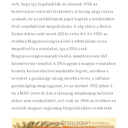
volt, hogy így legalizálták az olaszok 1918-as
betörésekor rekvirált értékeket). A társág négy részre
szakadt, és az utódállamok jogot kaptak a területükön
lévő vonalhálózat megváltására. A cég ekkor a Dráva-
Száva-Adria vasút nevet (DSA) vette fel. Az 1920-as
években Magyarországon kívül a többi állam sorra
megváltotta a vonalakat, így a DSA csak
Magyarországon maradt önálló, mindösszesen 560
kilométernyi vonallal. A DSA ugyan a magyar vonalakon
komoly korszerűsítési munkákba fogott, azonban a
terveket a gazdasági válság derékba törte, a vállalat
gazdaságilag megroggyant, és az üzemet 1932. július 1-
én a MÁV vette át, bár a társaság tulajdonjogi helyzete
ekkor nem rendeződött, azt csak az 1960-as években az
osztrák-magyar vagyonjog tárgyalásokkor rendezték.