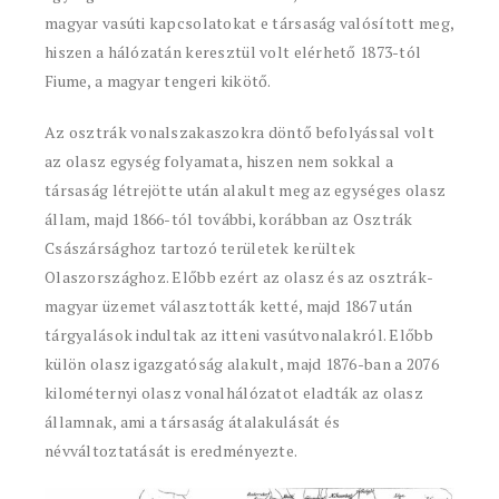
magyar vasúti kapcsolatokat e társaság valósított meg,
hiszen a hálózatán keresztül volt elérhető 1873-tól
Fiume, a magyar tengeri kikötő.
Az osztrák vonalszakaszokra döntő befolyással volt
az olasz egység folyamata, hiszen nem sokkal a
társaság létrejötte után alakult meg az egységes olasz
állam, majd 1866-tól további, korábban az Osztrák
Császársághoz tartozó területek kerültek
Olaszországhoz. Előbb ezért az olasz és az osztrák-
magyar üzemet választották ketté, majd 1867 után
tárgyalások indultak az itteni vasútvonalakról. Előbb
külön olasz igazgatóság alakult, majd 1876-ban a 2076
kilométernyi olasz vonalhálózatot eladták az olasz
államnak, ami a társaság átalakulását és
névváltoztatását is eredményezte.