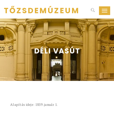
TŐZSDEMÚZEUM
Navig
ki-
be
kapcs
DÉLI VASÚT
Alapítás ideje: 1859. január 1.