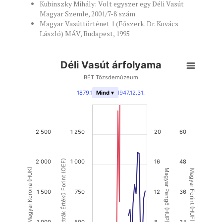
Kubinszky Mihály: Volt egyszer egy Déli Vasút
Magyar Szemle, 2001/7-8 szám
Magyar Vasúttörténet 1 (Főszerk. Dr. Kovács
László) MÁV, Budapest, 1995
Déli Vasút árfolyama
BÉT Tőzsdemúzeum
1879.12.31.
-
1947.12.31.
Mind ▾
2 500
1 250
20
60
2 000
Osztrák Értékű Forint (OEF)
1 000
16
48
Magyar Korona (HUK)
Magyar Pengő (HUP)
Magyar Forint (HUF)
1 500
750
12
36
1 000
500
8
24