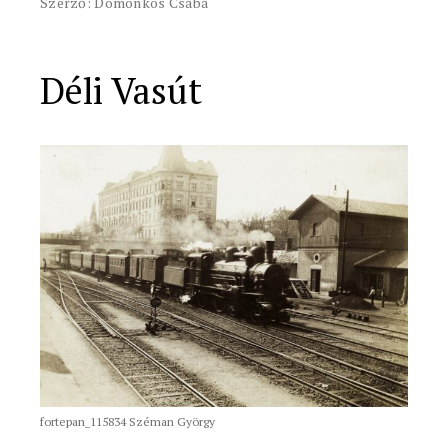
Szerző: Domonkos Csaba
Déli Vasút
fortepan_115834 Széman György