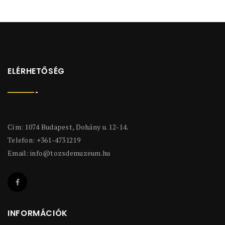
ELÉRHETŐSÉG
Cím: 1074 Budapest, Dohány u. 12-14.
Telefon: +361-4731219
Email:
info@tozsdemuzeum.hu
INFORMÁCIÓK