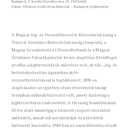
Budapest, V. kerület Dorottya utca 10. 1910 körül
Forrás: Fővárosi Szabó Ervin Könyvtár – Budapest Gyűjtemény
A Magyar Jég- és Viszontbiztosító Részvénytársaság a
Trieszti Általános Biztosítótársaság (Generali), a
Magyar Leszámítoló és Pénzváltóbank és a Magyar
Általános Takarékpénztár közös alapítása. Elsődleges
profilja a jégbiztosítások művelése volt, de tűz-, jég- és
betörésbiztosítási ágazatban aktív
viszontbiztosítással is foglalkozott. 1890-es
alapításakor az egyetlen olyan részvénytársasági
formában működő biztosító volt, amely kizárólag a
jégbiztosításra szakosodott. A társaság fennállásának
50 éve alatt mindvégig a Generali csoport részeként
működött, annak infrastruktúráját és üzletkötői
hálózatát használta. 1940-ben az anyavállalatba olvadt