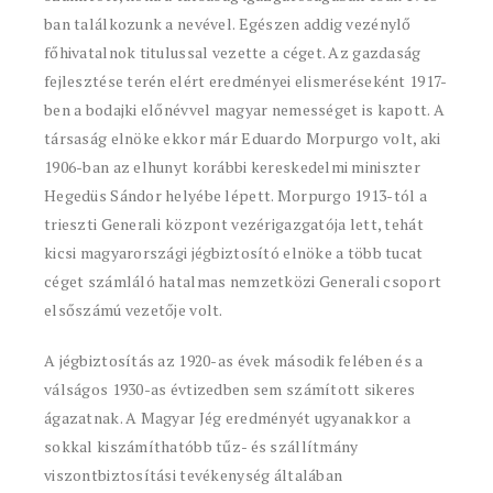
ban találkozunk a nevével. Egészen addig vezénylő
főhivatalnok titulussal vezette a céget. Az gazdaság
fejlesztése terén elért eredményei elismeréseként 1917-
ben a bodajki előnévvel magyar nemességet is kapott. A
társaság elnöke ekkor már Eduardo Morpurgo volt, aki
1906-ban az elhunyt korábbi kereskedelmi miniszter
Hegedüs Sándor helyébe lépett. Morpurgo 1913-tól a
trieszti Generali központ vezérigazgatója lett, tehát
kicsi magyarországi jégbiztosító elnöke a több tucat
céget számláló hatalmas nemzetközi Generali csoport
elsőszámú vezetője volt.
A jégbiztosítás az 1920-as évek második felében és a
válságos 1930-as évtizedben sem számított sikeres
ágazatnak. A Magyar Jég eredményét ugyanakkor a
sokkal kiszámíthatóbb tűz- és szállítmány
viszontbiztosítási tevékenység általában