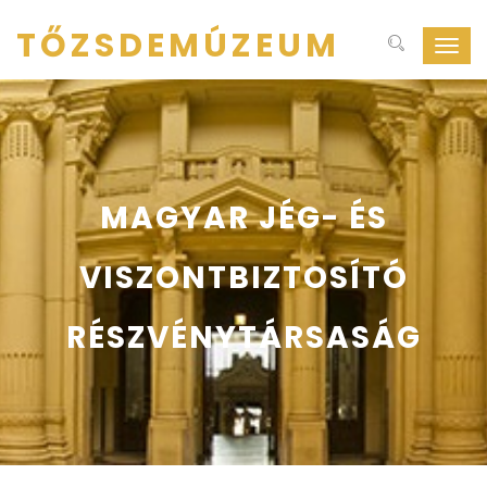
TŐZSDEMÚZEUM
Navig
ki-
be
kapcs
MAGYAR JÉG- ÉS
VISZONTBIZTOSÍTÓ
RÉSZVÉNYTÁRSASÁG