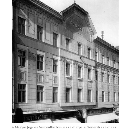
A Magyar Jég- és Viszontbiztosító székhelye, a Generali székháza