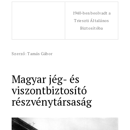
1940-ben beolvadt a
Trieszti Általános
Biztosítóba
Szerző: Tamás Gábor
Magyar jég- és
viszontbiztosító
részvénytársaság