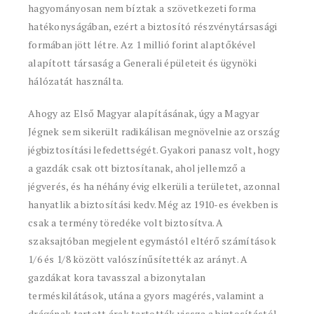
hagyományosan nem bíztak a szövetkezeti forma
hatékonyságában, ezért a biztosító részvénytársasági
formában jött létre. Az 1 millió forint alaptőkével
alapított társaság a Generali épületeit és ügynöki
hálózatát használta.
Ahogy az Első Magyar alapításának, úgy a Magyar
Jégnek sem sikerült radikálisan megnövelnie az ország
jégbiztosítási lefedettségét. Gyakori panasz volt, hogy
a gazdák csak ott biztosítanak, ahol jellemző a
jégverés, és ha néhány évig elkerüli a területet, azonnal
hanyatlik a biztosítási kedv. Még az 1910-es években is
csak a termény töredéke volt biztosítva. A
szaksajtóban megjelent egymástól eltérő számítások
1/6 és 1/8 között valószínűsítették az arányt. A
gazdákat kora tavasszal a bizonytalan
terméskilátások, utána a gyors magérés, valamint a
drágának tartott árak tartották vissza a biztosítástól,