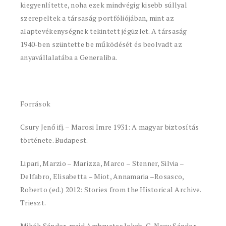
kiegyenlítette, noha ezek mindvégig kisebb súllyal
szerepeltek a társaság portfóliójában, mint az
alaptevékenységnek tekintett jégüzlet. A társaság
1940-ben szüntette be működését és beolvadt az
anyavállalatába a Generaliba.
Források
Csury Jenő ifj. – Marosi Imre 1931: A magyar biztosítás
története. Budapest.
Lipari, Marzio – Marizza, Marco – Stenner, Silvia –
Delfabro, Elisabetta – Miot, Annamaria –Rosasco,
Roberto (ed.) 2012: Stories from the Historical Archive.
Trieszt.
Mihók Sándor, majd Ambruster Jakab, G. Nagy Sándor,