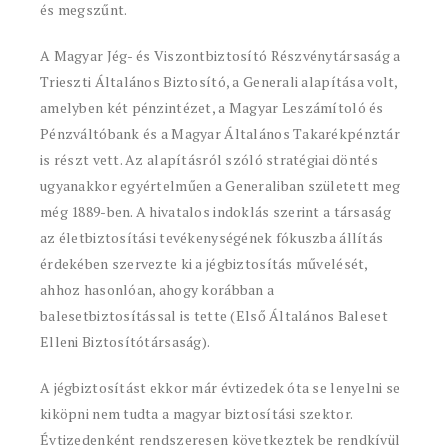
és megszűnt.
A Magyar Jég- és Viszontbiztosító Részvénytársaság a
Trieszti Általános Biztosító, a Generali alapítása volt,
amelyben két pénzintézet, a Magyar Leszámítoló és
Pénzváltóbank és a Magyar Általános Takarékpénztár
is részt vett. Az alapításról szóló stratégiai döntés
ugyanakkor egyértelműen a Generaliban született meg
még 1889-ben. A hivatalos indoklás szerint a társaság
az életbiztosítási tevékenységének fókuszba állítás
érdekében szervezte ki a jégbiztosítás művelését,
ahhoz hasonlóan, ahogy korábban a
balesetbiztosítással is tette (Első Általános Baleset
Elleni Biztosítótársaság).
A jégbiztosítást ekkor már évtizedek óta se lenyelni se
kiköpni nem tudta a magyar biztosítási szektor.
Évtizedenként rendszeresen következtek be rendkívül