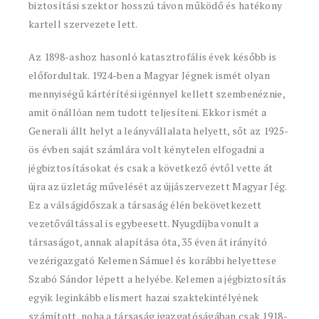
biztosítási szektor hosszú távon működő és hatékony
kartell szervezete lett.
Az 1898-ashoz hasonló katasztrofális évek később is
előfordultak. 1924-ben a Magyar Jégnek ismét olyan
mennyiségű kártérítési igénnyel kellett szembenéznie,
amit önállóan nem tudott teljesíteni. Ekkor ismét a
Generali állt helyt a leányvállalata helyett, sőt az 1925-
ös évben saját számlára volt kénytelen elfogadni a
jégbiztosításokat és csak a következő évtől vette át
újra az üzletág művelését az újjászervezett Magyar Jég.
Ez a válságidőszak a társaság élén bekövetkezett
vezetőváltással is egybeesett. Nyugdíjba vonult a
társaságot, annak alapítása óta, 35 éven át irányító
vezérigazgató Kelemen Sámuel és korábbi helyettese
Szabó Sándor lépett a helyébe. Kelemen a jégbiztosítás
egyik leginkább elismert hazai szaktekintélyének
számított, noha a társaság igazgatóságában csak 1918-