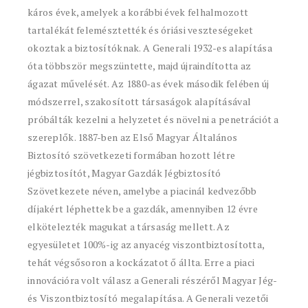
káros évek, amelyek a korábbi évek felhalmozott
tartalékát felemésztették és óriási veszteségeket
okoztak a biztosítóknak. A Generali 1932-es alapítása
óta többször megszüntette, majd újraindította az
ágazat művelését. Az 1880-as évek második felében új
módszerrel, szakosított társaságok alapításával
próbálták kezelni a helyzetet és növelni a penetrációt a
szereplők. 1887-ben az Első Magyar Általános
Biztosító szövetkezeti formában hozott létre
jégbiztosítót, Magyar Gazdák Jégbiztosító
Szövetkezete néven, amelybe a piacinál kedvezőbb
díjakért léphettek be a gazdák, amennyiben 12 évre
elkötelezték magukat a társaság mellett. Az
egyesületet 100%-ig az anyacég viszontbiztosította,
tehát végsősoron a kockázatot ő állta. Erre a piaci
innovációra volt válasz a Generali részéről Magyar Jég-
és Viszontbiztosító megalapítása. A Generali vezetői