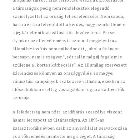
a társaságok pedig nem rendelkeztek elegendő
személyzettel az ország teljes lefedésére. Nem csoda,
ha újra és újra felvetődött a kérdés, hogy nem kellene-e
a jégkár elleni biztosítást kötelezővé tenni. Persze
ilyenkor az ellenvélemény is azonnal megjelent: az
állami biztosítás nem működne ott, „ahol a fináncot
becsapni nem is szégyen”, sőt talán még új fogalom is
születne a „kortes kárbecslés”. Az államilag szervezett
kárrendezés könnyen az országgyűlési és megyei
választási kampányok eszközévé válhatna, ezekben az
időszakokban esetleg vastagabban fogna a kárbecslők
ceruzája.
A lefedettség nem nőtt, az időjárás szeszélye viszont
hamar lecsapott az új társaságra. Az 1898-as
katasztrofális évben csak az anyavállalat beavatkozása
és a tőkeemelés mentette meg a céget. A társaság