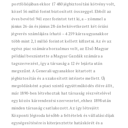
portfóliójában ekkor 17 480 jégbiztosítási kötvény volt,
közel 56 millió forint biztosított összeggel. Ebből az
éves bevétel 941 ezer forintot tett ki, a – zömmel a
június 26-án és június 28-án bekövetkezett két óriási
jégverés számlájára írható – 4 259 kárra ugyanakkor
több mint 2,1 millió forintot kellett kifizetni. Az év az
egész piac számára borzalmas volt, az Első Magyar
például beszüntette a Magyar Gazdák számára a
tagszervezést, így a társaság a 12 év lejárta után
megszűnt. A Generali ugyanakkor kitartott a
jégbiztosítás és a szakosított intézete mellett. Új
megoldásként a piaci szintű együttműködés élére állt,
már 1890-ben létrehoztak hat társaság részvételével
egy közös kárrendezési szervezetet, ehhez 1898 után
minden társaság csatlakozott. Az így létrejött
Központi Jégiroda később a feltételek és vállalási díjak
egységesítésére is kiterjesztette hatáskörét és a