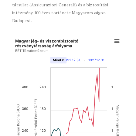
társulat (Assicurazioni Generali) és a biztosítási
intézmény 100 éves története Magyarországon.
Budapest.
Magyar jég- és viszontbiztosító
részvénytársaság árfolyama
BÉT Tőzsdemúzeum
1892.12.31.
-
1927.12.31.
Mind ▾
480
240
1
Osztrák Értékű Forint (OEF)
Magyar Korona (HUK)
Magyar Pengő (HUP)
360
180
1
240
120
1