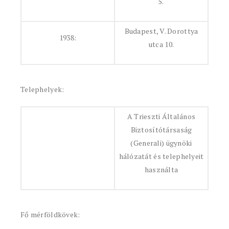
5.
Budapest, V. Dorottya
1938:
utca 10.
Telephelyek:
A Trieszti Általános
Biztosítótársaság
(Generali) ügynöki
hálózatát és telephelyeit
használta
Fő mérföldkövek: