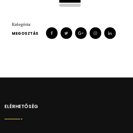
1900
1900
Kategória:
MEGOSZTÁS
ELÉRHETŐSÉG