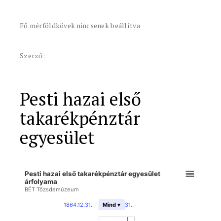
Fő mérföldkövek nincsenek beállítva
Szerző:
Pesti hazai első
takarékpénztár
egyesület
Pesti hazai első takarékpénztár egyesület
árfolyama
BÉT Tőzsdemúzeum
1864.12.31.
-
1946.12.31.
Mind ▾