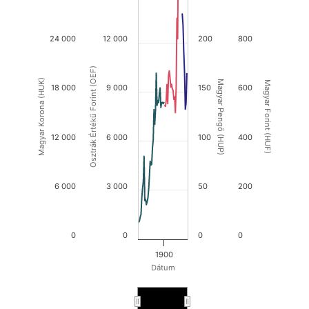
24 000
12 000
200
800
Osztrák Értékű Forint (OEF)
Magyar Korona (HUK)
Magyar Pengő (HUP)
Magyar Forint (HUF)
18 000
9 000
150
600
12 000
6 000
100
400
6 000
3 000
50
200
0
0
0
0
1900
Dátum