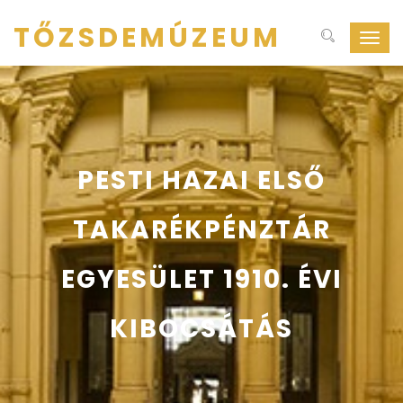
TŐZSDEMÚZEUM
Navig
ki-
be
kapcs
PESTI HAZAI ELSŐ
TAKARÉKPÉNZTÁR
EGYESÜLET 1910. ÉVI
KIBOCSÁTÁS