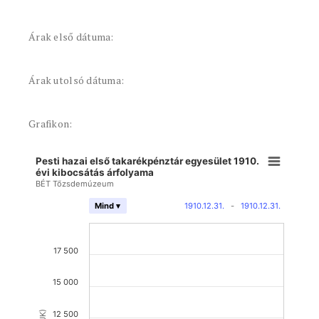
Árak első dátuma:
Árak utolsó dátuma:
Grafikon:
Pesti hazai első takarékpénztár egyesület 1910.
évi kibocsátás árfolyama
BÉT Tőzsdemúzeum
1910.12.31.
-
1910.12.31.
Mind ▾
17 500
15 000
12 500