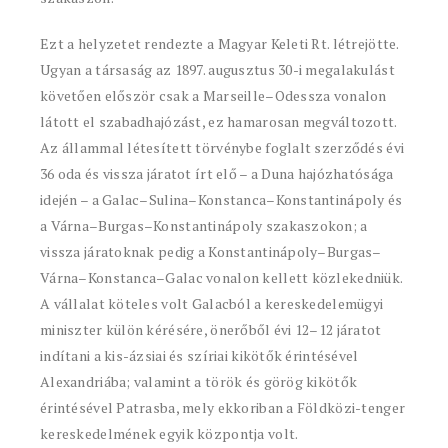
Ezt a helyzetet rendezte a Magyar Keleti Rt. létrejötte.
Ugyan a társaság az 1897. augusztus 30-i megalakulást
követően először csak a Marseille–Odessza vonalon
látott el szabadhajózást, ez hamarosan megváltozott.
Az állammal létesített törvénybe foglalt szerződés évi
36 oda és vissza járatot írt elő – a Duna hajózhatósága
idején – a Galac–Sulina–Konstanca–Konstantinápoly és
a Várna–Burgas–Konstantinápoly szakaszokon; a
vissza járatoknak pedig a Konstantinápoly–Burgas–
Várna–Konstanca–Galac vonalon kellett közlekedniük.
A vállalat köteles volt Galacból a kereskedelemügyi
miniszter külön kérésére, önerőből évi 12–12 járatot
indítani a kis-ázsiai és szíriai kikötők érintésével
Alexandriába; valamint a török és görög kikötők
érintésével Patrasba, mely ekkoriban a Földközi-tenger
kereskedelmének egyik központja volt.