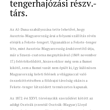
tengerhajózási részv.-
társ.
Az Al-Duna szabályozása tette lehetővé, hogy
Ausztria-Magyarország árui a folyami szállítás révén
elérjék a Fekete-tengert. Ugyanakkor a Fekete-tenger
léte, mint Ausztria-Magyarország áruközvetítő útja,
már a Szuezi-csatorna megnyitásával (1869. november
17.) felértékelődött, hiszen ekkor még sem a fiumei
kikötő, sem a fiumei vasút nem épült ki, így különösen
Magyarország keleti felének a világpiaccal való
összeköttetésében a földrajzi távolság okán is a
Fekete-tenger látszódott természetes kapunak.
Az 1872. évi XXVI. törvénycikk szerződést kötött az
addigi Osztrák (ezentúl Osztrák-Magyar) Lloyd