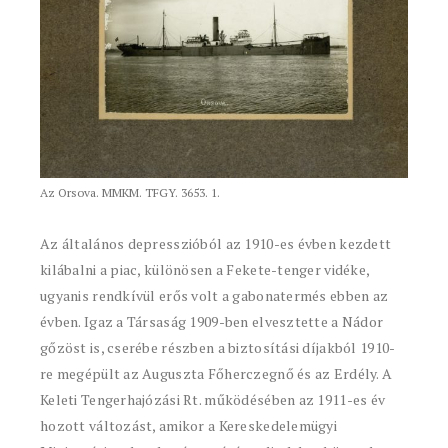
Az Orsova. MMKM. TFGY. 3653. 1.
Az általános depresszióból az 1910-es évben kezdett
kilábalni a piac, különösen a Fekete-tenger vidéke,
ugyanis rendkívül erős volt a gabonatermés ebben az
évben. Igaz a Társaság 1909-ben elvesztette a Nádor
gőzöst is, cserébe részben a biztosítási díjakból 1910-
re megépült az Auguszta Főherczegnő és az Erdély. A
Keleti Tengerhajózási Rt. működésében az 1911-es év
hozott változást, amikor a Kereskedelemügyi