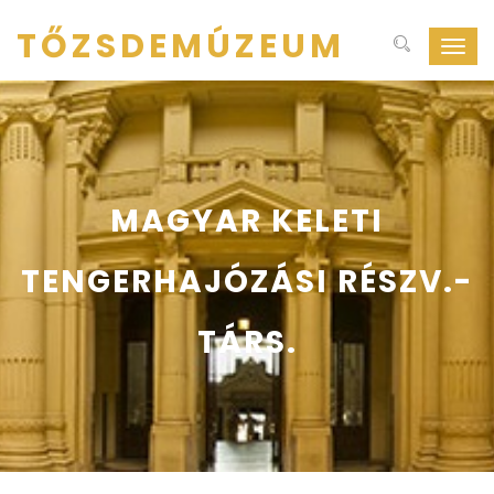
TŐZSDEMÚZEUM
Navig
ki-
be
kapcs
MAGYAR KELETI
TENGERHAJÓZÁSI RÉSZV.-
TÁRS.