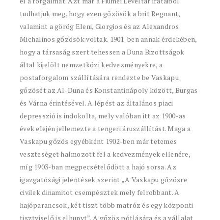
el a forgalmat. Azt már a Fiumei Levéltár irataiból
tudhatjuk meg, hogy ezen gőzösök a brit Regnant,
valamint a görög Eleni, Giorgios és az Alexandros
Michalinos gőzösök voltak. 1901-ben annak érdekében,
hogy a társaság szert tehessen a Duna Bizottságok
által kijelölt nemzetközi kedvezményekre, a
postaforgalom szállítására rendezte be Vaskapu
gőzösét az Al-Duna és Konstantinápoly között, Burgas
és Várna érintésével. A lépést az általános piaci
depresszió is indokolta, mely valóban itt az 1900-as
évek elején jellemezte a tengeri áruszállítást. Maga a
Vaskapu gőzös egyébként 1902-ben már tetemes
veszteséget halmozott fel a kedvezmények ellenére,
míg 1903-ban megpecsételődött a hajó sorsa. Az
igazgatósági jelentések szerint „A Vaskapu gőzösre
civilek dinamitot csempésztek mely felrobbant. A
hajóparancsok, két tiszt több matróz és egy központi
tisztviselő is elhunyt”. A gőzös pótlására és a vállalat