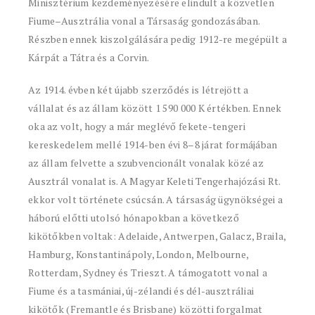
Minisztérium kezdeményezésére elindult a közvetlen
Fiume–Ausztrália vonal a Társaság gondozásában.
Részben ennek kiszolgálására pedig 1912-re megépült a
Kárpát a Tátra és a Corvin.
Az 1914. évben két újabb szerződés is létrejött a
vállalat és az állam között 1 590 000 K értékben. Ennek
oka az volt, hogy a már meglévő fekete-tengeri
kereskedelem mellé 1914-ben évi 8–8 járat formájában
az állam felvette a szubvencionált vonalak közé az
Ausztrál vonalat is. A Magyar Keleti Tengerhajózási Rt.
ekkor volt története csúcsán. A társaság ügynökségei a
háború előtti utolsó hónapokban a következő
kikötőkben voltak: Adelaide, Antwerpen, Galacz, Braila,
Hamburg, Konstantinápoly, London, Melbourne,
Rotterdam, Sydney és Trieszt. A támogatott vonal a
Fiume és a tasmániai, új-zélandi és dél-ausztráliai
kikötők (Fremantle és Brisbane) közötti forgalmat