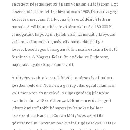
engedett késedelmet az állami vonalak ellátásában. Ezt
a szerződést eredetileg hivatalosan 1908. február végéig
kötötték meg, ám 1914-ig, az új szerződésig életben
maradt. A vállalat a kötelező járatokért évi 180 000 K
támogatást kapott, melynek első harmadát a Lloyddal
való megállapodásra, második harmadát pedig a
késések esetleges bírságainak finanszírozására kellett
fordítania. A Magyar Keleti Rt. székhelye Budapest,
hajóinak anyakikötője Fiume volt.
A törvény szabta keretek között a társaság el tudott
kezdeni fejlődni. Noha ez a gyarapodás egyáltalán nem
volt monoton és növekvő. Az igazgatóság jelentése
szerint már az 1899. évben „a különösen erős tengeri
viharok miatt” több hónapos javításokat kellett
eszközölni a Nádor, a Corvin Mátyás és az Attila
gőzösökön is. Eközben pedig bérelt gőzösökkel látták