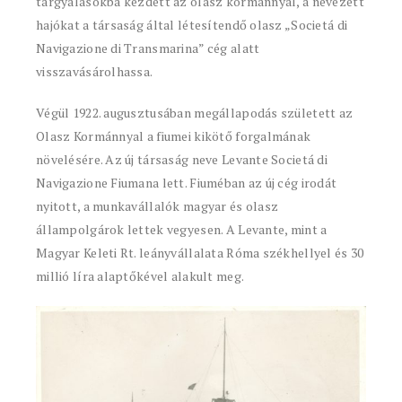
tárgyalásokba kezdett az olasz kormánnyal, a nevezett
hajókat a társaság által létesítendő olasz „Societá di
Navigazione di Transmarina” cég alatt
visszavásárolhassa.
Végül 1922. augusztusában megállapodás született az
Olasz Kormánnyal a fiumei kikötő forgalmának
növelésére. Az új társaság neve Levante Societá di
Navigazione Fiumana lett. Fiuméban az új cég irodát
nyitott, a munkavállalók magyar és olasz
állampolgárok lettek vegyesen. A Levante, mint a
Magyar Keleti Rt. leányvállalata Róma székhellyel és 30
millió líra alaptőkével alakult meg.