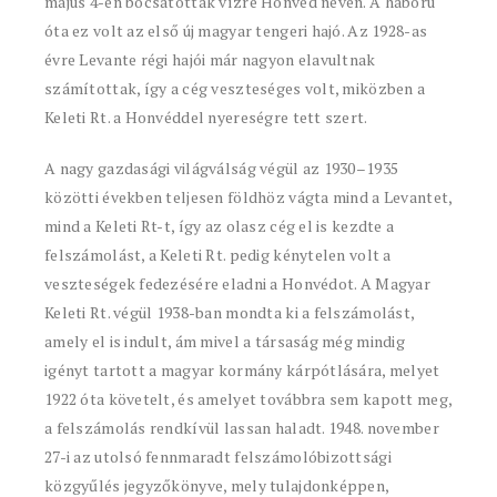
május 4-én bocsátottak vízre Honvéd néven. A háború
óta ez volt az első új magyar tengeri hajó. Az 1928-as
évre Levante régi hajói már nagyon elavultnak
számítottak, így a cég veszteséges volt, miközben a
Keleti Rt. a Honvéddel nyereségre tett szert.
A nagy gazdasági világválság végül az 1930–1935
közötti években teljesen földhöz vágta mind a Levantet,
mind a Keleti Rt-t, így az olasz cég el is kezdte a
felszámolást, a Keleti Rt. pedig kénytelen volt a
veszteségek fedezésére eladni a Honvédot. A Magyar
Keleti Rt. végül 1938-ban mondta ki a felszámolást,
amely el is indult, ám mivel a társaság még mindig
igényt tartott a magyar kormány kárpótlására, melyet
1922 óta követelt, és amelyet továbbra sem kapott meg,
a felszámolás rendkívül lassan haladt. 1948. november
27-i az utolsó fennmaradt felszámolóbizottsági
közgyűlés jegyzőkönyve, mely tulajdonképpen,