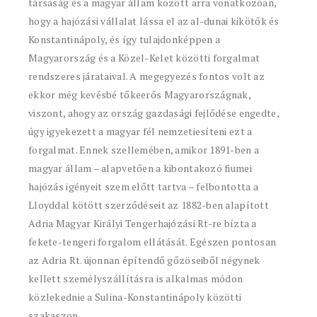
társaság és a magyar állam között arra vonatkozóan,
hogy a hajózási vállalat lássa el az al-dunai kikötők és
Konstantinápoly, és így tulajdonképpen a
Magyarország és a Közel-Kelet közötti forgalmat
rendszeres járataival. A megegyezés fontos volt az
ekkor még kevésbé tőkeerős Magyarországnak,
viszont, ahogy az ország gazdasági fejlődése engedte,
úgy igyekezett a magyar fél nemzetiesíteni ezt a
forgalmat. Ennek szellemében, amikor 1891-ben a
magyar állam – alapvetően a kibontakozó fiumei
hajózás igényeit szem előtt tartva – felbontotta a
Lloyddal kötött szerződéseit az 1882-ben alapított
Adria Magyar Királyi Tengerhajózási Rt-re bízta a
fekete-tengeri forgalom ellátását. Egészen pontosan
az Adria Rt. újonnan építendő gőzöseiből négynek
kellett személyszállításra is alkalmas módon
közlekednie a Sulina-Konstantinápoly közötti
szakaszon.