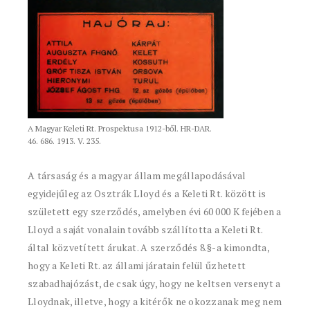
A Magyar Keleti Rt. Prospektusa 1912-ből. HR-DAR.
46. 686. 1913. V. 235.
A társaság és a magyar állam megállapodásával
egyidejűleg az Osztrák Lloyd és a Keleti Rt. között is
született egy szerződés, amelyben évi 60 000 K fejében a
Lloyd a saját vonalain tovább szállította a Keleti Rt.
által közvetített árukat. A szerződés 8.§-a kimondta,
hogy a Keleti Rt. az állami járatain felül űzhetett
szabadhajózást, de csak úgy, hogy ne keltsen versenyt a
Lloydnak, illetve, hogy a kitérők ne okozzanak meg nem