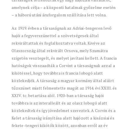
amelynek célja – a központi hatalmak győzelme esetén
– a háború utáni áruforgalom szállítása lett volna.
Az 1919. évben a társaságnak az Adriai-tengeren levő
hajói a fegyverszünettel a szövetségesek által
rekviráltattak és foglalkoztatva voltak. Kivéve az
Olaszország által rekvirált Orsova, mely Szumátra
szigetén vesztegelt, és melyet javítani kellett. A francia
hatóságok visszaadták a Corvint a társaságnak azzal a
kikötéssel, hogy továbbra is francia lobogó alatt
közlekedjék. A társaság a magyar kormány által aláírt
tűzszünet miatt felmentette magát az 1914. évi XXIII. és
XXIV. tc. betartása alól. 1920-ban a társaság hajói
továbbra is az interalleált és az olasz lobogó alatt
közlekedtek és így jövedelmet szereztek. A Corvin és a
Kelet a társaság irányítása alatt hajózott a kisázsiai és
fekete-tengeri kikötők között, azonban erről az év