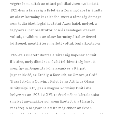
végére lemondtak az ottani politikai viszonyok miatt.
1921-ben a társaság a Kelet és a Corvin gőzöst is átadta
az olasz kormány kezelésébe, mert a társaság önmaga
nem tudta őket foglalkoztatni. Azon hajók melyek a
fegyverszünet beálltakor honi és semleges vizeken
voltak, továbbra is az olasz kormány által az üzemi
költségek megtérítése mellett voltak foglalkoztatva.
1922-re született döntés a Társaság hajóinak sorsát
illetően, mely döntést a jóvátételi bizottság hozott
meg. Így az Auguszta Főhercegnő és a Kárpát
Jugoszláviáé, az Erdély, a Kossuth, az Orsova, a Gróf
Tisza István, a Corvin, a Kelet és az Attila az Olasz
Királyságé lett, igaz a magyar kormány kilátásba
helyezett az 1922. évi XVI. tc értelmében kártalantást
(melyet ugyanakkor sohasem fizetett ki a társaság
részére). A Magyar Keleti Rt. még ebben az évben