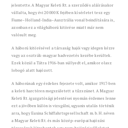
jelentette. A Magyar Keleti Rt. a szerződés aláírásakor
vállalta, hogy évi 20 000 K fejében kísérletet tesz egy
Fiume–Holland-India–Ausztrália vonal beindítására is,
azonban ez a világháború kitörése miatt már nem
valósult meg.
A háború kitörésével a társaság hajói vagy idegen kézre
vagy az osztrák-magyar hadvezetés kezébe kerültek.
Ezek közül a Tátra 1916-ban süllyedt el, amikor olasz
lobogó alatt hajózott.
A háborúnak egy érdekes fejezete volt, amikor 1917-ben
a keleti harctéren megszületett a tűzszünet. A Magyar
Keleti Rt. igazgatósági jelentései nyomán érdemes lenne
ezt a jövőben külön is vizsgálni, ugyanis utalás történik
arra, hogy Euxina Schiffahrtsgesellschaft m. b. H. néven
a Magyar Keleti Rt. és más közép-európai hajózási
társaságok létrehoztak egy nagy hajózási vállalatot,