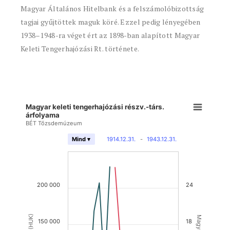
Magyar Általános Hitelbank és a felszámolóbizottság
tagjai gyűjtöttek maguk köré. Ezzel pedig lényegében
1938–1948-ra véget ért az 1898-ban alapított Magyar
Keleti Tengerhajózási Rt. története.
Magyar keleti tengerhajózási részv.-társ.
árfolyama
BÉT Tőzsdemúzeum
1914.12.31.
-
1943.12.31.
Mind ▾
200 000
24
150 000
18