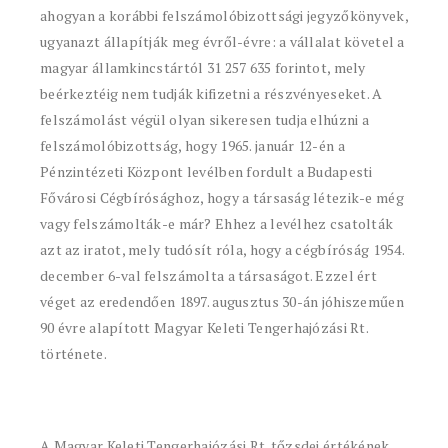
ahogyan a korábbi felszámolóbizottsági jegyzőkönyvek,
ugyanazt állapítják meg évről-évre: a vállalat követel a
magyar államkincstártól 31 257 635 forintot, mely
beérkeztéig nem tudják kifizetni a részvényeseket. A
felszámolást végül olyan sikeresen tudja elhúzni a
felszámolóbizottság, hogy 1965. január 12-én a
Pénzintézeti Központ levélben fordult a Budapesti
Fővárosi Cégbírósághoz, hogy a társaság létezik-e még
vagy felszámolták-e már? Ehhez a levélhez csatolták
azt az iratot, mely tudósít róla, hogy a cégbíróság 1954.
december 6-val felszámolta a társaságot. Ezzel ért
véget az eredendően 1897. augusztus 30-án jóhiszeműen
90 évre alapított Magyar Keleti Tengerhajózási Rt.
története.
A Magyar Keleti Tengerhajózási Rt. tőzsdei értékének