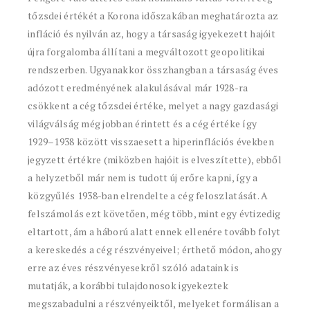
tőzsdei értékét a Korona időszakában meghatározta az
infláció és nyilván az, hogy a társaság igyekezett hajóit
újra forgalomba állítani a megváltozott geopolitikai
rendszerben. Ugyanakkor összhangban a társaság éves
adózott eredményének alakulásával már 1928-ra
csökkent a cég tőzsdei értéke, melyet a nagy gazdasági
világválság még jobban érintett és a cég értéke így
1929–1938 között visszaesett a hiperinflációs években
jegyzett értékre (miközben hajóit is elveszítette), ebből
a helyzetből már nem is tudott új erőre kapni, így a
közgyűlés 1938-ban elrendelte a cég feloszlatását. A
felszámolás ezt követően, még több, mint egy évtizedig
eltartott, ám a háború alatt ennek ellenére tovább folyt
a kereskedés a cég részvényeivel; érthető módon, ahogy
erre az éves részvényesekről szóló adataink is
mutatják, a korábbi tulajdonosok igyekeztek
megszabadulni a részvényeiktől, melyeket formálisan a