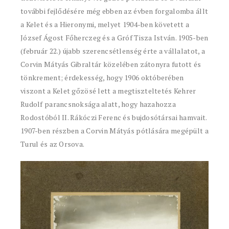
további fejlődésére még ebben az évben forgalomba állt
a Kelet és a Hieronymi, melyet 1904-ben követett a
József Ágost Főherczeg és a Gróf Tisza István. 1905-ben
(február 22.) újabb szerencsétlenség érte a vállalatot, a
Corvin Mátyás Gibraltár közelében zátonyra futott és
tönkrement; érdekesség, hogy 1906 októberében
viszont a Kelet gőzösé lett a megtiszteltetés Kehrer
Rudolf parancsnoksága alatt, hogy hazahozza
Rodostóból II. Rákóczi Ferenc és bujdosótársai hamvait.
1907-ben részben a Corvin Mátyás pótlására megépült a
Turul és az Orsova.