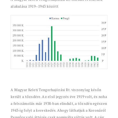
alakulása 1919–1943 között
A Magyar Keleti Tengerhajózási Rt. viszonylag későn
került a tőzsdére. Az első jegyzés éve 1919 volt, és noha
a felszámolás már 1938-ban elindult, a tőzsdén egészen
1943-ig folyt a kereskedés. Ahogy láthatjuk a Koronáról
Pengőre való áttérés csak nominális váltás volt. A cég