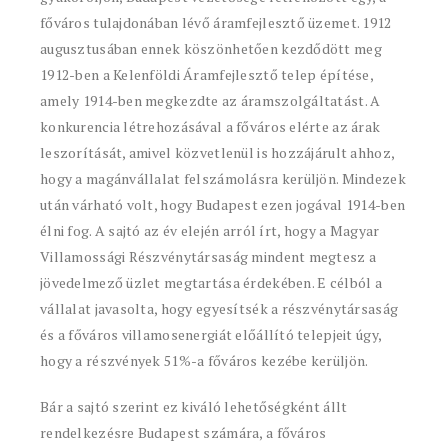
főváros tulajdonában lévő áramfejlesztő üzemet. 1912
augusztusában ennek köszönhetően kezdődött meg
1912-ben a Kelenföldi Áramfejlesztő telep építése,
amely 1914-ben megkezdte az áramszolgáltatást. A
konkurencia létrehozásával a főváros elérte az árak
leszorítását, amivel közvetlenül is hozzájárult ahhoz,
hogy a magánvállalat felszámolásra kerüljön. Mindezek
után várható volt, hogy Budapest ezen jogával 1914-ben
élni fog. A sajtó az év elején arról írt, hogy a Magyar
Villamossági Részvénytársaság mindent megtesz a
jövedelmező üzlet megtartása érdekében. E célból a
vállalat javasolta, hogy egyesítsék a részvénytársaság
és a főváros villamosenergiát előállító telepjeit úgy,
hogy a részvények 51%-a főváros kezébe kerüljön.
Bár a sajtó szerint ez kiváló lehetőségként állt
rendelkezésre Budapest számára, a főváros