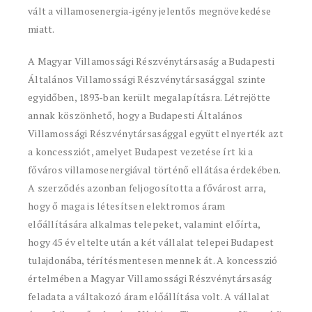
vált a villamosenergia-igény jelentős megnövekedése
miatt.
A Magyar Villamossági Részvénytársaság a Budapesti
Általános Villamossági Részvénytársasággal szinte
egyidőben, 1893-ban került megalapításra. Létrejötte
annak köszönhető, hogy a Budapesti Általános
Villamossági Részvénytársasággal együtt elnyerték azt
a koncessziót, amelyet Budapest vezetése írt ki a
főváros villamosenergiával történő ellátása érdekében.
A szerződés azonban feljogosította a fővárost arra,
hogy ő maga is létesítsen elektromos áram
előállítására alkalmas telepeket, valamint előírta,
hogy 45 év eltelte után a két vállalat telepei Budapest
tulajdonába, térítésmentesen mennek át. A koncesszió
értelmében a Magyar Villamossági Részvénytársaság
feladata a váltakozó áram előállítása volt. A vállalat