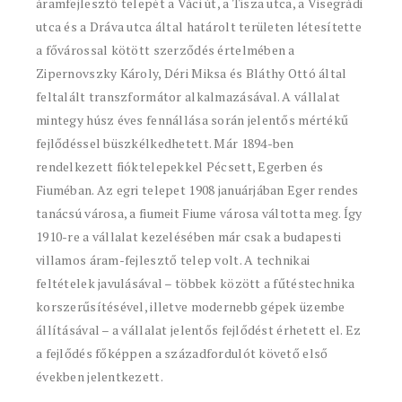
áramfejlesztő telepét a Váci út, a Tisza utca, a Visegrádi
utca és a Dráva utca által határolt területen létesítette
a fővárossal kötött szerződés értelmében a
Zipernovszky Károly, Déri Miksa és Bláthy Ottó által
feltalált transzformátor alkalmazásával. A vállalat
mintegy húsz éves fennállása során jelentős mértékű
fejlődéssel büszkélkedhetett. Már 1894-ben
rendelkezett fióktelepekkel Pécsett, Egerben és
Fiuméban. Az egri telepet 1908 januárjában Eger rendes
tanácsú városa, a fiumeit Fiume városa váltotta meg. Így
1910-re a vállalat kezelésében már csak a budapesti
villamos áram-fejlesztő telep volt. A technikai
feltételek javulásával – többek között a fűtéstechnika
korszerűsítésével, illetve modernebb gépek üzembe
állításával – a vállalat jelentős fejlődést érhetett el. Ez
a fejlődés főképpen a századfordulót követő első
években jelentkezett.