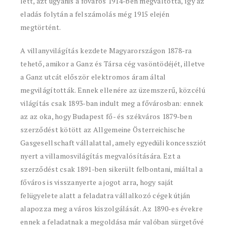
lett, azt ugyanis a főváros 1914-ben megváltotta, így az
eladás folytán a felszámolás még 1915 elején
megtörtént.
A villanyvilágítás kezdete Magyarországon 1878-ra
tehető, amikor a Ganz és Társa cég vasöntödéjét, illetve
a Ganz utcát először elektromos áram által
megvilágították. Ennek ellenére az üzemszerű, közcélú
világítás csak 1893-ban indult meg a fővárosban: ennek
az az oka, hogy Budapest fő- és székváros 1879-ben
szerződést kötött az Allgemeine Österreichische
Gasgesellschaft vállalattal, amely egyedüli koncessziót
nyert a villamosvilágítás megvalósítására. Ezt a
szerződést csak 1891-ben sikerült felbontani, miáltal a
főváros is visszanyerte a jogot arra, hogy saját
felügyelete alatt a feladatra vállalkozó cégek útján
alapozza meg a város kiszolgálását. Az 1890-es évekre
ennek a feladatnak a megoldása már valóban sürgetővé