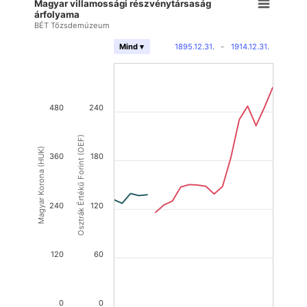
Magyar villamossági részvénytársaság
árfolyama
BÉT Tőzsdemúzeum
1895.12.31.
-
1914.12.31.
Mind ▾
480
240
Osztrák Értékű Forint (OEF)
Magyar Korona (HUK)
360
180
240
120
120
60
0
0