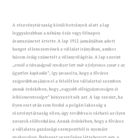
A részvénytársaság körüli botrányok alatt a lap
leggyakrabban a néhány órás vagy félnapos
áramszünetet értette. A lap 1912. januárjában adott
hangot ellenszenvének a vállalat irányában, amikor
három óráig szünetelt a villanyvilágítás. A lap szerint
„
ennél a társaságnál rendszer lett már a folytonos zavar s az
ügyetlen kapkodás
”, így javasolta, hogy a főváros
szigorúbban járjon el a felelőtlen vállalattal szemben
annak érdekében, hogy „
nagyobb elővigyázatosságra és
lelkiismeretességre
” kényszerítsék azt. A lap szerint, ha
ilyen eset után sem fordul a polgári lakosság a
részvénytársaság ellen, úgy továbbra is várható az ilyen
zavarok előfordulása. Annak érdekében, hogy a főváros
a vállalatra gazdasági szempontból is nyomást
gyakoroljon, Budapest vezetősége létrehozott egy, a