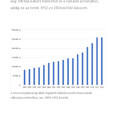
alig 100 km kábelt fektettek le a vállalat jóvoltából,
addig ez az érték 1912-re 250 km fölé kúszott.
A részvénytársaság által rögzített kábelvezeték hosszának
változása méterben /m/ 1894-1912 között.