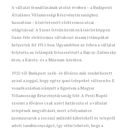
A vállalat fennállásának utolsó éveiben – a Budapesti
Általános Villamossági Részvénytársasághoz
hasonlóan – kísérletezett elektromos utcai
világítással. A Szent István körúton kísérletképpen
Ganz-féle elektromos váltakozó áramú ívlámpákat
helyeztek fel 1911-ben. Ugyanebben az évben a vállalat
folytatta az ívlámpák felszerelését a Bajcsy-Zsilinszky
úton, a Károly- és a Múzeum-körúton.
1912-től Budapest szék- és főváros már rendelkezett
azzal a joggal, hogy egész ipari telepeket váltson be. E
vonatkozásban irányult a figyelem a Magyar
Villamossági Részvénytársaság felé. A Pesti Napló
szerint a főváros csak azért határozta el a vállalat
telepének megváltását, mert a folyamatos
üzemzavarok a rosszul működő kábelekről és telepről
adott tanúbizonyságot, így vélni lehetett, hogy a