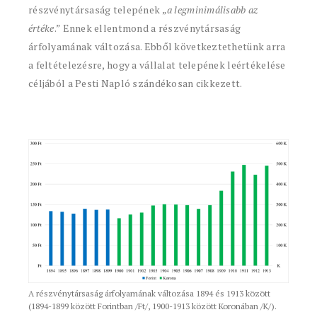
részvénytársaság telepének „
a legminimálisabb az
értéke
.” Ennek ellentmond a részvénytársaság
árfolyamának változása. Ebből következtethetünk arra
a feltételezésre, hogy a vállalat telepének leértékelése
céljából a Pesti Napló szándékosan cikkezett.
A részvénytársaság árfolyamának változása 1894 és 1913 között
(1894-1899 között Forintban /Ft/, 1900-1913 között Koronában /K/).