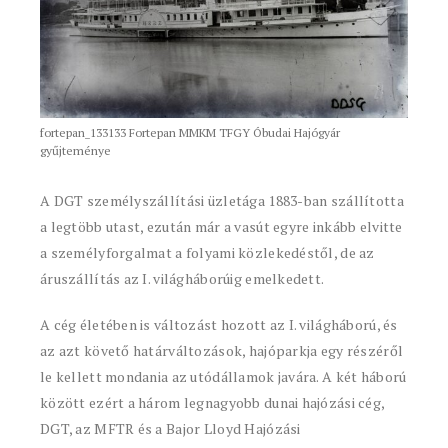
fortepan_133133 Fortepan MMKM TFGY Óbudai Hajógyár
gyűjteménye
A DGT személyszállítási üzletága 1883-ban szállította
a legtöbb utast, ezután már a vasút egyre inkább elvitte
a személyforgalmat a folyami közlekedéstől, de az
áruszállítás az I. világháborúig emelkedett.
A cég életében is változást hozott az I. világháború, és
az azt követő határváltozások, hajóparkja egy részéről
le kellett mondania az utódállamok javára. A két háború
között ezért a három legnagyobb dunai hajózási cég,
DGT, az MFTR és a Bajor Lloyd Hajózási