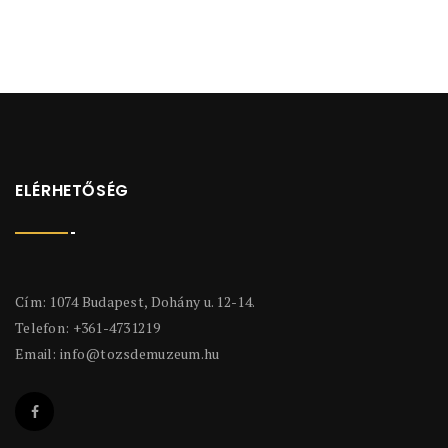
ELÉRHETŐSÉG
Cím: 1074 Budapest, Dohány u. 12-14.
Telefon: +361-4731219
Email:
info@tozsdemuzeum.hu