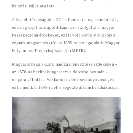
hajózási vállalata lett.
A kisebb társaságok a DGT elleni versenyt nem bírták,
és a cég saját tarifapolitikája nem szolgálta a magyar
kereskedelmi érdekeket, ezért volt komoly kihívója a
cégnek magyar részről az 1895-ben megalakult Magyar
Folyam- és Tengerhajózási Rt (MFTR).
Magyarország a dunai hajózás fejlesztése érdekében –
az 1878-as berlini kongresszus döntése nyomán –
magára vállalta a Vaskapu további szabályozását, és
ezt a munkát 1896-ra el is végezte állami beruházással.