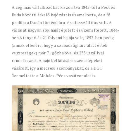
A cég más vállalkozókat kiszorítva 1845-től a Pest és
Buda közötti átkelő hajózást is üzemeltette, de a fő
profilja a Dunán történő áru- és utasszállítás volt. A
vállalat nagyon sok hajót épített és üzemeltetett, 1844-
ben 6 tengeri és 21 folyami hajója volt, 1852-ben pedig
(annak ellenére, hogy a szabadságharc alatt érték
veszteségek) már 71 gőzhajóval és 233 uszállyal
rendelkezett. A hajók ellátására széntelepeket
vásárolt, így a mecseki szénbányákat, de a DGT
üzemeltette a Mohács-Pécs vasútvonalat is.