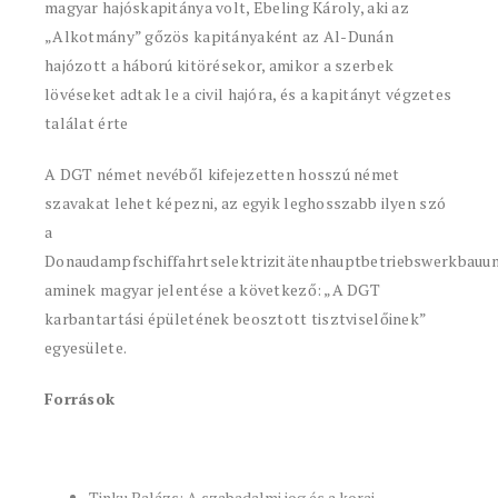
magyar hajóskapitánya volt, Ebeling Károly, aki az
„Alkotmány” gőzös kapitányaként az Al-Dunán
hajózott a háború kitörésekor, amikor a szerbek
lövéseket adtak le a civil hajóra, és a kapitányt végzetes
találat érte
A DGT német nevéből kifejezetten hosszú német
szavakat lehet képezni, az egyik leghosszabb ilyen szó
a
Donaudampfschiffahrtselektrizitätenhauptbetriebswerkbauun
aminek magyar jelentése a következő: „A DGT
karbantartási épületének beosztott tisztviselőinek”
egyesülete.
Források
Tinku Balázs: A szabadalmi jog és a korai