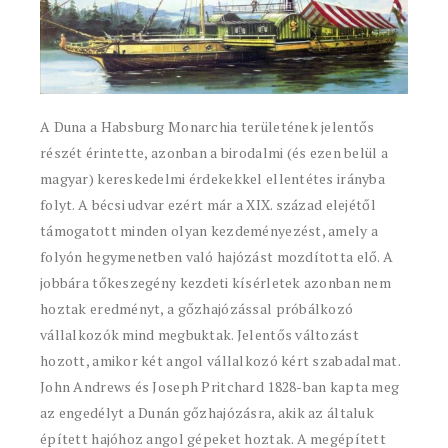
A Duna a Habsburg Monarchia területének jelentős
részét érintette, azonban a birodalmi (és ezen belül a
magyar) kereskedelmi érdekekkel ellentétes irányba
folyt. A bécsi udvar ezért már a XIX. század elejétől
támogatott minden olyan kezdeményezést, amely a
folyón hegymenetben való hajózást mozdította elő. A
jobbára tőkeszegény kezdeti kísérletek azonban nem
hoztak eredményt, a gőzhajózással próbálkozó
vállalkozók mind megbuktak. Jelentős változást
hozott, amikor két angol vállalkozó kért szabadalmat.
John Andrews és Joseph Pritchard 1828-ban kapta meg
az engedélyt a Dunán gőzhajózásra, akik az általuk
épített hajóhoz angol gépeket hoztak. A megépített