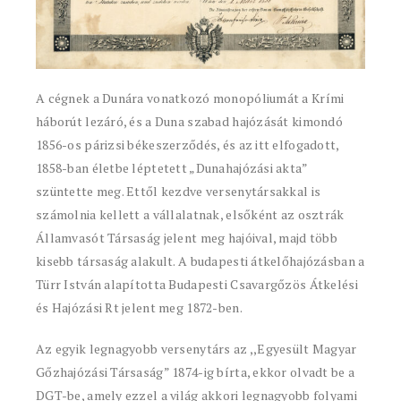
A cégnek a Dunára vonatkozó monopóliumát a Krími
háborút lezáró, és a Duna szabad hajózását kimondó
1856-os párizsi békeszerződés, és az itt elfogadott,
1858-ban életbe léptetett „Dunahajózási akta”
szüntette meg. Ettől kezdve versenytársakkal is
számolnia kellett a vállalatnak, elsőként az osztrák
Államvasót Társaság jelent meg hajóival, majd több
kisebb társaság alakult. A budapesti átkelőhajózásban a
Türr István alapította Budapesti Csavargőzös Átkelési
és Hajózási Rt jelent meg 1872-ben.
Az egyik legnagyobb versenytárs az ,,Egyesült Magyar
Gőzhajózási Társaság” 1874-ig bírta, ekkor olvadt be a
DGT-be, amely ezzel a világ akkori legnagyobb folyami