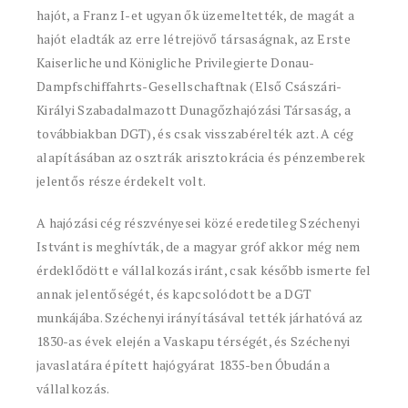
hajót, a Franz I-et ugyan ők üzemeltették, de magát a
hajót eladták az erre létrejövő társaságnak, az Erste
Kaiserliche und Königliche Privilegierte Donau-
Dampfschiffahrts-Gesellschaftnak (Első Császári-
Királyi Szabadalmazott Dunagőzhajózási Társaság, a
továbbiakban DGT), és csak visszabérelték azt. A cég
alapításában az osztrák arisztokrácia és pénzemberek
jelentős része érdekelt volt.
A hajózási cég részvényesei közé eredetileg Széchenyi
Istvánt is meghívták, de a magyar gróf akkor még nem
érdeklődött e vállalkozás iránt, csak később ismerte fel
annak jelentőségét, és kapcsolódott be a DGT
munkájába. Széchenyi irányításával tették járhatóvá az
1830-as évek elején a Vaskapu térségét, és Széchenyi
javaslatára épített hajógyárat 1835-ben Óbudán a
vállalkozás.