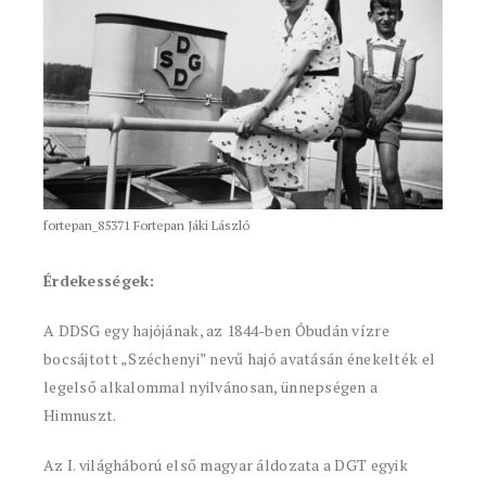
fortepan_85371 Fortepan Jáki László
Érdekességek:
A DDSG egy hajójának, az 1844-ben Óbudán vízre
bocsájtott „Széchenyi” nevű hajó avatásán énekelték el
legelső alkalommal nyilvánosan, ünnepségen a
Himnuszt.
Az I. világháború első magyar áldozata a DGT egyik