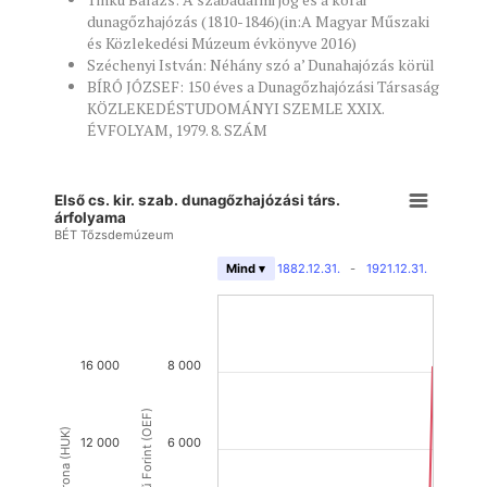
dunagőzhajózás (1810-1846)(in:A Magyar Műszaki
és Közlekedési Múzeum évkönyve 2016)
Széchenyi István: Néhány szó a’ Dunahajózás körül
BÍRÓ JÓZSEF: 150 éves a Dunagőzhajózási Társaság
KÖZLEKEDÉSTUDOMÁNYI SZEMLE XXIX.
ÉVFOLYAM, 1979. 8. SZÁM
Első cs. kir. szab. dunagőzhajózási társ.
árfolyama
BÉT Tőzsdemúzeum
1882.12.31.
-
1921.12.31.
Mind ▾
16 000
8 000
12 000
6 000