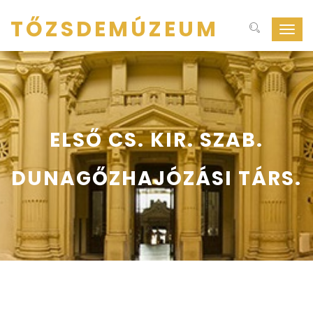
TŐZSDEMÚZEUM
Navig
ki-
be
kapcs
ELSŐ CS. KIR. SZAB.
DUNAGŐZHAJÓZÁSI TÁRS.