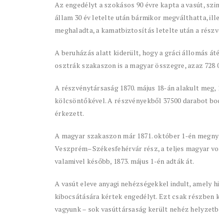
Az engedélyt a szokásos 90 évre kapta a vasút, szi
állam 30 év letelte után bármikor megválthatta, il
meghaladta, a kamatbiztosítás letelte után a rész
A beruházás alatt kiderült, hogy a gráci állomás át
osztrák szakaszon is a magyar összegre, azaz 728 0
A részvénytársaság 1870. május 18-án alakult meg, 1
kölcsöntőkével. A részvényekből 37500 darabot bo
érkezett.
A magyar szakaszon már 1871. október 1-én megnyí
Veszprém–Székesfehérvár rész, a teljes magyar von
valamivel később, 1873. május 1-én adták át.
A vasút eleve anyagi nehézségekkel indult, amely hi
kibocsátására kértek engedélyt. Ezt csak részben 
vagyunk – sok vasúttársaság került nehéz helyzetbe,