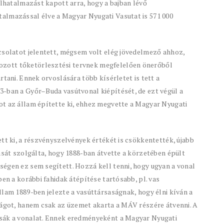
elhatalmazást kapott arra, hogy a bajban lévő
almazással élve a Magyar Nyugati Vasutat is 571 000
csolatot jelentett, mégsem volt elég jövedelmező ahhoz,
zott tőketörlesztési tervnek megfelelően önerőből
rtani. Ennek orvoslására több kísérletet is tett a
3-ban a Győr–Buda vasútvonal kiépítését, de ezt végül a
ot az állam építette ki, ehhez megvette a Magyar Nyugati
tt ki, a részvényszelvények értékét is csökkentették, újabb
zását szolgálta, hogy 1888-ban átvette a körzetében épült
ségen ez sem segített. Hozzá kell tenni, hogy ugyan a vonal
ben a korábbi fahidak átépítése tartósabb, pl. vas
llam 1889-ben jelezte a vasúttársaságnak, hogy élni kíván a
ságot, hanem csak az üzemet akarta a MÁV részére átvenni. A
tsák a vonalat. Ennek eredményeként a Magyar Nyugati