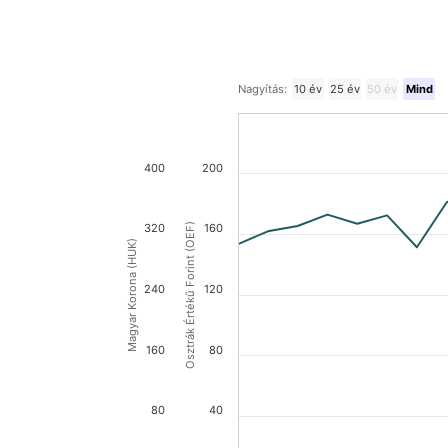
Nagyítás:
10 év
25 év
50 év
Mind
400
200
320
Osztrák Értékű Forint (OEF)
160
Magyar Korona (HUK)
240
120
160
80
80
40