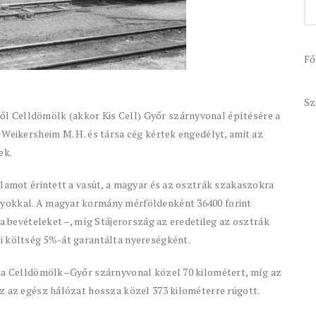
Fő
Sz
 Celldömölk (akkor Kis Cell) Győr szárnyvonal építésére a
 Weikersheim M. H. és társa cég kértek engedélyt, amit az
ek.
llamot érintett a vasút, a magyar és az osztrák szakaszokra
yokkal. A magyar kormány mérföldenként 36400 forint
 a bevételeket –, míg Stájerország az eredetileg az osztrák
i költség 5%-át garantálta nyereségként.
, a Celldömölk–Győr szárnyvonal közel 70 kilométert, míg az
z az egész hálózat hossza közel 373 kilométerre rúgott.