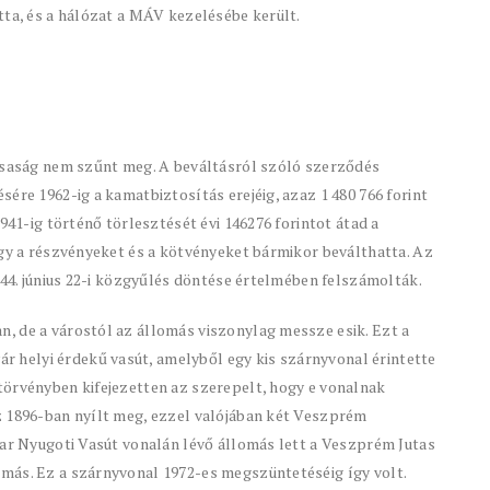
tta, és a hálózat a MÁV kezelésébe került.
ársaság nem szűnt meg. A beváltásról szóló szerződés
ére 1962-ig a kamatbiztosítás erejéig, azaz 1 480 766 forint
941-ig történő törlesztését évi 146276 forintot átad a
ogy a részvényeket és a kötvényeket bármikor beválthatta. Az
944. június 22-i közgyűlés döntése értelmében felszámolták.
, de a várostól az állomás viszonylag messze esik. Ezt a
helyi érdekű vasút, amelyből egy kis szárnyvonal érintette
törvényben kifejezetten az szerepelt, hogy e vonalnak
z 1896-ban nyílt meg, ezzel valójában két Veszprém
yar Nyugoti Vasút vonalán lévő állomás lett a Veszprém Jutas
más. Ez a szárnyvonal 1972-es megszüntetéséig így volt.