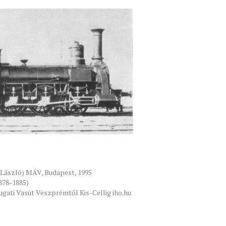
 László) MÁV, Budapest, 1995
1878-1885)
gati Vasút Veszprémtől Kis-Cellig iho.hu