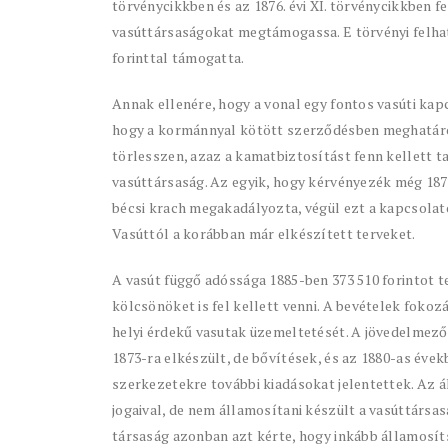
törvénycikkben és az 1876. évi XI. törvénycikkben f
vasúttársaságokat megtámogassa. E törvényi felhat
forinttal támogatta.
Annak ellenére, hogy a vonal egy fontos vasúti kap
hogy a kormánnyal kötött szerződésben meghatáro
törlesszen, azaz a kamatbiztosítást fenn kellett ta
vasúttársaság. Az egyik, hogy kérvényezék még 187
bécsi krach megakadályozta, végül ezt a kapcsolat
Vasúttól a korábban már elkészített terveket.
A vasút függő adóssága 1885-ben 373 510 forintot te
kölcsönöket is fel kellett venni. A bevételek foko
helyi érdekű vasutak üzemeltetését. A jövedelmező
1873-ra elkészült, de bővítések, és az 1880-as évek
szerkezetekre további kiadásokat jelentettek. Az á
jogaival, de nem államosítani készült a vasúttársa
társaság azonban azt kérte, hogy inkább államosí