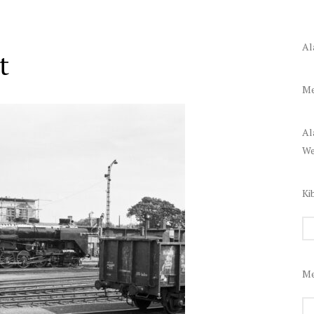
Al
t
Me
Al
We
Ki
Me