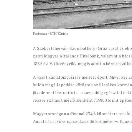
Fortepan / ETH Zürich
A Székesfehérvár–Szombathely–Graz vasút és ebből
pesti Magyar Általános Hitelbank, valamint a bécsi
1869. évi V. törvénycikk meg is adott a kérelmezőkn
A vasút kamatbiztosítás mellett épült. Mivel két á
külön megállapodást kötöttek az illetékes kormán
jövedelmet biztosított – azaz, eddig egészítette ki
részre számolt mérföldenként 719800 forint építés
Magyarországon a fővonal 234,8 kilométert tett ki
Ausztriára eső vonalszakasz 36 kilométer volt, aza