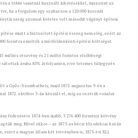
ntén a többi vasútnál használt kikötésekkel, miszerint az
letve, ha a forgalom egy szakaszon a 120 000 koronát
vénytársaság azonnal köteles volt második vágányt építeni.
építése miatt a biztosított építési összeg nem elég, ezért az
00 forintra emelték a mérföldenkénti építési költséget.
5 milliós részvény és 21 millió forintos elsőbbségi
csátottak áruba 83% árfolyamon, erre tetemes túljegyzés
lt a Győr–Szombathely, majd 1872. augusztus 9-én a
al 1872. október 3-án készült el, míg az osztrák vonalat
ány fedezésére 1874-ben újabb, 3 276 400 forintnyi kötvény
kapták meg. Mivel ekkor – az 1873-as bécsi tőzsdekrach után
 ezért a magyar állam két törvényben is, 1875. évi XLI.