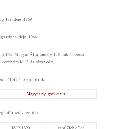
apítás ideje: 1869
gszűnés ideje: 1944
apítók: Magyar Általános Hitelbank és bécsi
ikersheim M. H. és társa cég
bocsátott értékpapírok:
Magyar nyugoti vasút
ghatározó vezetők:
1869-1890
gróf Zichy Ede