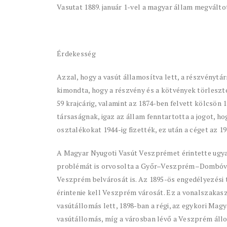
Vasutat 1889. január 1-vel a magyar állam megválto
Érdekesség
Azzal, hogy a vasút államosítva lett, a részvényt
kimondta, hogy a részvény és a kötvények törlesztés
59 krajcárig, valamint az 1874-ben felvett kölcsön 1
társaságnak, igaz az állam fenntartotta a jogot, h
osztalékokat 1944-ig fizették, ez után a céget az 1
A Magyar Nyugoti Vasút Veszprémet érintette ugyan
problémát is orvosolta a Győr–Veszprém–Dombóvár 
Veszprém belvárosát is. Az 1895-ös engedélyezési 
érintenie kell Veszprém városát. Ez a vonalszakas
vasútállomás lett, 1898-ban a régi, az egykori Mag
vasútállomás, míg a városban lévő a Veszprém állo