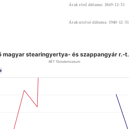
Árak első dátuma: 1869-12-31
Árak utolsó dátuma: 1940-12-31
ső magyar stearingyertya- és szappangyár r.-t
BÉT Tőzsdemúzeum
d