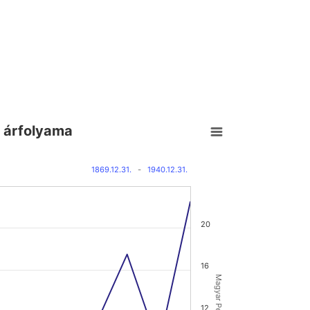
. árfolyama
1869.12.31.
-
1940.12.31.
20
16
12