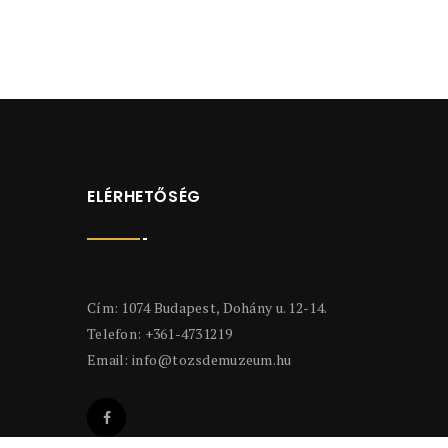
ELÉRHETŐSÉG
Cím: 1074 Budapest, Dohány u. 12-14.
Telefon: +361-4731219
Email:
info@tozsdemuzeum.hu