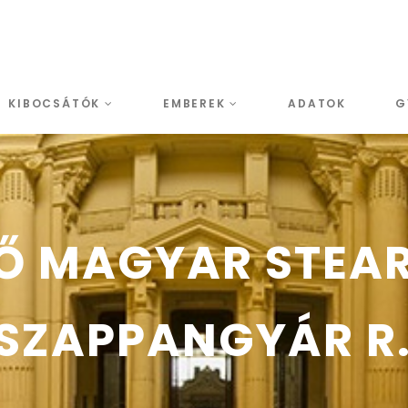
KIBOCSÁTÓK
EMBEREK
ADATOK
G
SŐ MAGYAR STEA
 SZAPPANGYÁR R.