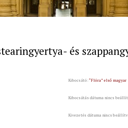
tearingyertya- és szappangyá
Kibocsátó:
“Flóra” első magyar 
Kibocsátás dátuma nincs beállí
Kivezetés dátuma nincs beállít