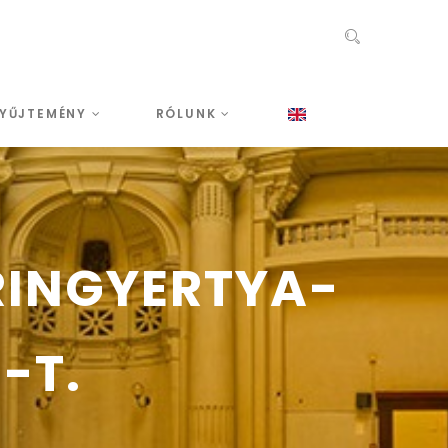
YŰJTEMÉNY
RÓLUNK
RINGYERTYA-
-T.