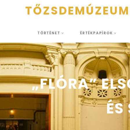
TŐZSDEMÚZEUM
TÖRTÉNET
ÉRTÉKPAPÍROK
„FLÓRA” EL
ÉS