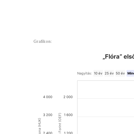
Grafikon:
„Flóra” el
Nagyítás:
10 év
25 év
50 év
Min
4 000
2 000
3 200
1 600
2 400
1 200