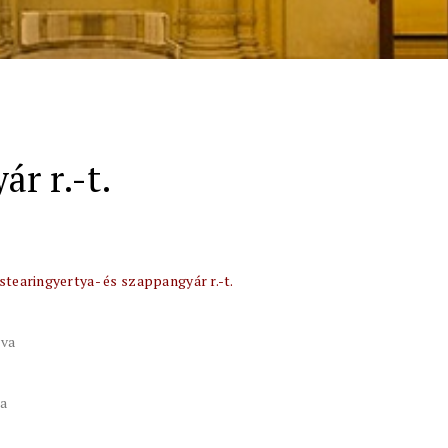
r r.-t.
stearingyertya- és szappangyár r.-t.
tva
va