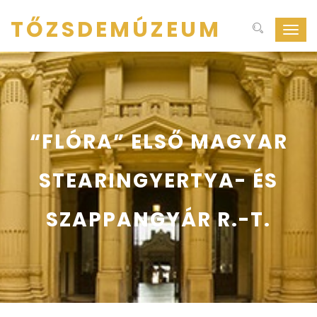
TŐZSDEMÚZEUM
Navig
ki-
be
kapcs
“FLÓRA” ELSŐ MAGYAR
STEARINGYERTYA- ÉS
SZAPPANGYÁR R.-T.