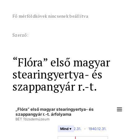
Fő mérföldkövek nincsenek beállítva
Szerző:
“Flóra” első magyar
stearingyertya- és
szappangyár r.-t.
„Flóra” első magyar stearingyertya- és
szappangyár r.-t. árfolyama
BÉT Tőzsdemúzeum
1869.12.31.
-
1940.12.31.
Mind ▾