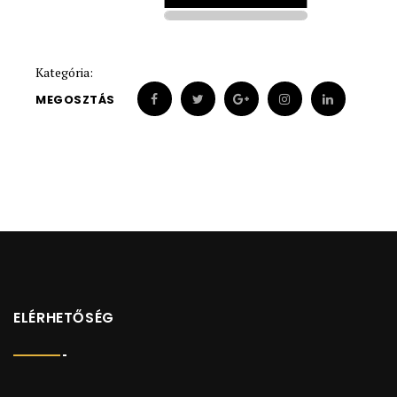
1900
1900
Kategória:
MEGOSZTÁS
ELÉRHETŐSÉG