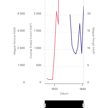
4 000
2 000
20
Osztrák Értékű Forint (OEF)
Magyar Korona (HUK)
Magyar Pengő (HUP)
3 000
1 500
15
2 000
1 000
10
1 000
500
5
0
0
0
1920
1940
Dátum