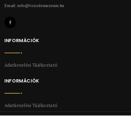
Email:
info@tozsdemuzeum.hu
INFORMÁCIÓK
Adatkezelési Tájékoztató
INFORMÁCIÓK
Adatkezelési Tájékoztató
2018-2026 Ramasoft Adatszolgáltató És Informatikai Zrt. Minden
©
Jog Fenntartva.