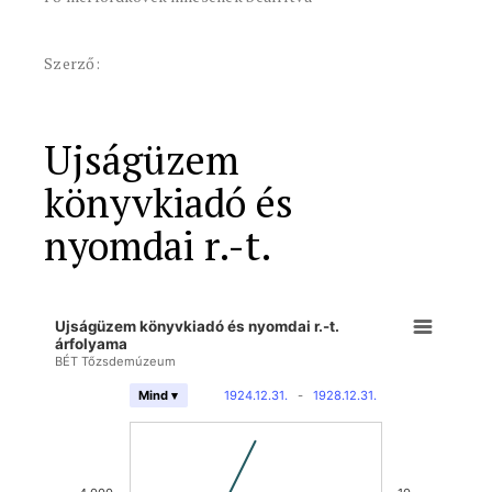
Szerző:
Ujságüzem
könyvkiadó és
nyomdai r.-t.
Ujságüzem könyvkiadó és nyomdai r.-t.
árfolyama
BÉT Tőzsdemúzeum
1924.12.31.
-
1928.12.31.
Mind ▾