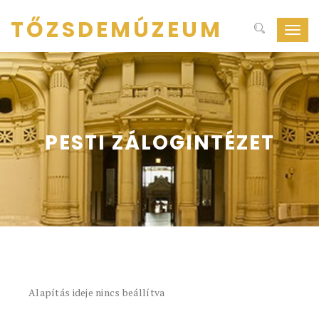
TŐZSDEMÚZEUM
Navig
ki-
be
kapcs
PESTI ZÁLOGINTÉZET
Alapítás ideje nincs beállítva