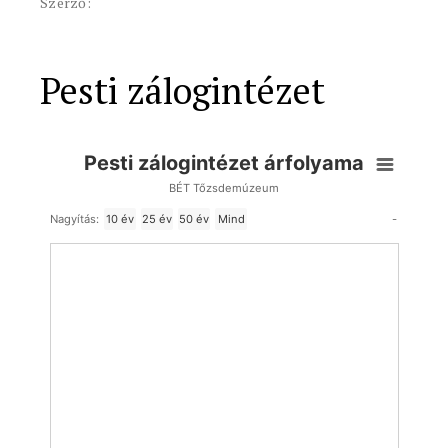
Szerző:
Pesti zálogintézet
Pesti zálogintézet árfolyama
BÉT Tőzsdemúzeum
-
Nagyítás:
10 év
25 év
50 év
Mind