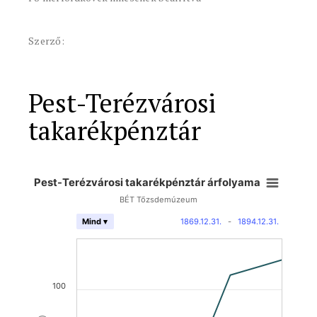
Szerző:
Pest-Terézvárosi
takarékpénztár
Pest-Terézvárosi takarékpénztár árfolyama
BÉT Tőzsdemúzeum
1869.12.31.
-
1894.12.31.
Mind ▾
100