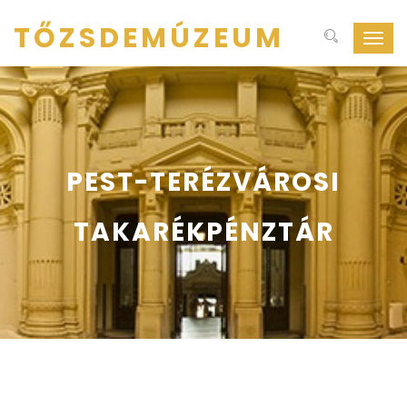
TŐZSDEMÚZEUM
Navig
ki-
be
kapcs
PEST-TERÉZVÁROSI
TAKARÉKPÉNZTÁR