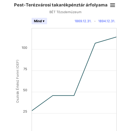
Pest-Terézvárosi takarékpénztár árfolyama
BÉT Tőzsdemúzeum
1869.12.31.
-
1894.12.31.
Mind ▾
100
Osztrák Értékű Forint (OEF)
75
50
25