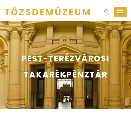
TŐZSDEMÚZEUM
Navig
ki-
be
kapcs
PEST-TERÉZVÁROSI
TAKARÉKPÉNZTÁR