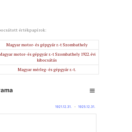
bocsátott értékpapírok:
Magyar motor- és gépgyár r.-t Szombathely
Magyar motor- és gépgyár r.-t Szombathely 1922. évi
kibocsátás
Magyar mérleg- és gépgyár r.-t.
lyama
1921.12.31.
-
1925.12.31.