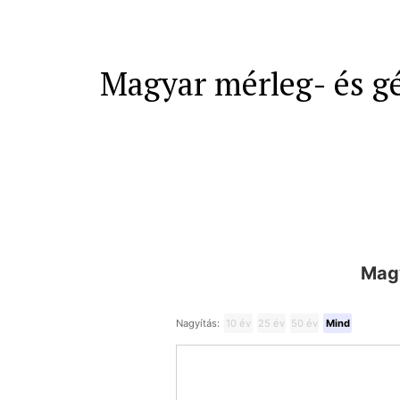
Magyar mérleg- és gé
Magy
Nagyítás:
10 év
25 év
50 év
Mind