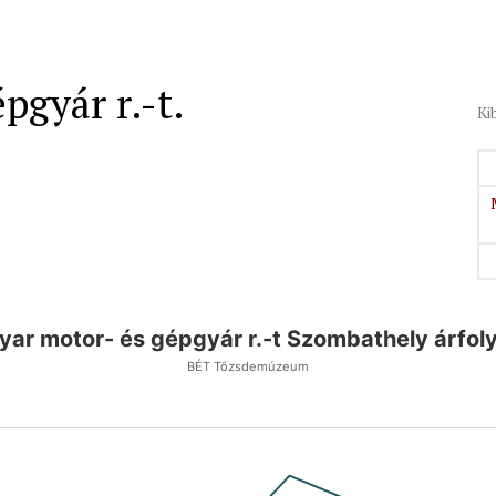
pgyár r.-t.
Ki
ar motor- és gépgyár r.-t Szombathely árfo
BÉT Tőzsdemúzeum