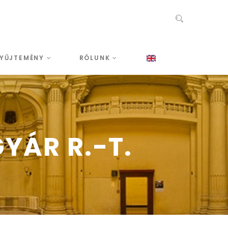
YŰJTEMÉNY
RÓLUNK
YÁR R.-T.