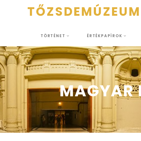
TŐZSDEMÚZEUM
TÖRTÉNET
ÉRTÉKPAPÍROK
MAGYAR M