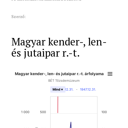
Szerző:
Magyar kender-, len-
és jutaipar r.-t.
Magyar kender-, len- és jutaipar r.-t. árfolyama
BÉT Tőzsdemúzeum
1891.12.31.
-
1947.12.31.
Mind ▾
1 000
500
100