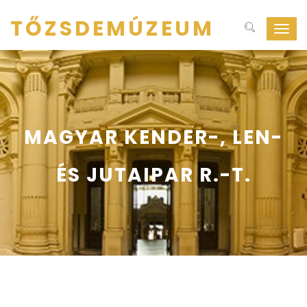
TŐZSDEMÚZEUM
Navig
ki-
be
kapcs
MAGYAR KENDER-, LEN-
ÉS JUTAIPAR R.-T.