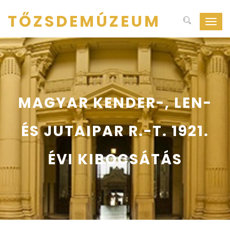
TŐZSDEMÚZEUM
Navig
ki-
be
kapcs
MAGYAR KENDER-, LEN-
ÉS JUTAIPAR R.-T. 1921.
ÉVI KIBOCSÁTÁS