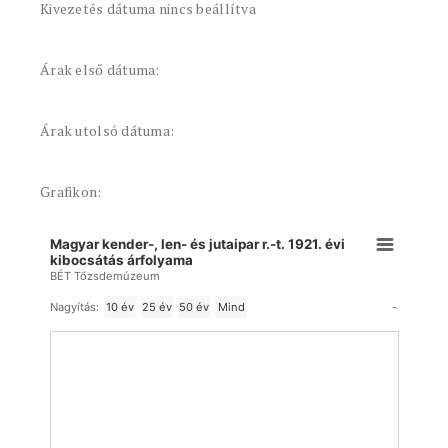
Kivezetés dátuma nincs beállítva
Árak első dátuma:
Árak utolsó dátuma:
Grafikon:
Magyar kender-, len- és jutaipar r.-t. 1921. évi
kibocsátás árfolyama
BÉT Tőzsdemúzeum
-
Nagyítás:
10 év
25 év
50 év
Mind