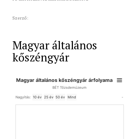
Szerző:
Magyar általános
kőszéngyár
Magyar általános kőszéngyár árfolyama
BÉT Tőzsdemúzeum
-
Nagyítás:
10 év
25 év
50 év
Mind