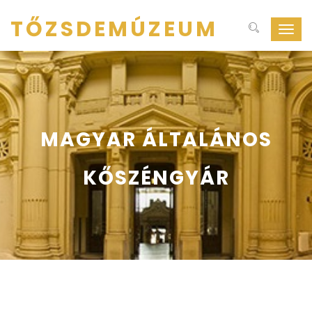
TŐZSDEMÚZEUM
Navig
ki-
be
kapcs
MAGYAR ÁLTALÁNOS
KŐSZÉNGYÁR