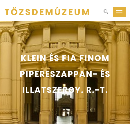
TŐZSDEMÚZEUM
Navig
ki-
be
kapcs
KLEIN ÉS FIA FINOM
PIPERESZAPPAN- ÉS
ILLATSZERGY. R.-T.