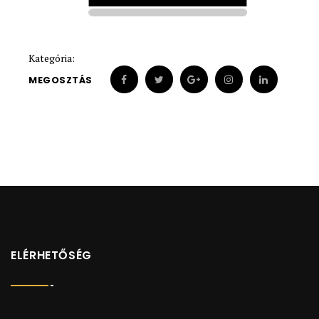
1925
1925
Kategória:
MEGOSZTÁS
ELÉRHETŐSÉG