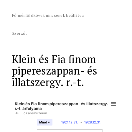
Fő mérföldkövek nincsenek beállítva
Szerző:
Klein és Fia finom
pipereszappan- és
illatszergy. r.-t.
Klein és Fia finom pipereszappan- és illatszergy.
r.-t. árfolyama
BÉT Tőzsdemúzeum
1921.12.31.
-
1928.12.31.
Mind ▾