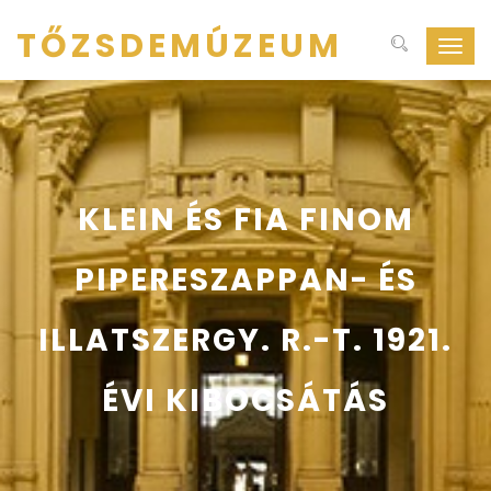
TŐZSDEMÚZEUM
Navig
ki-
be
kapcs
KLEIN ÉS FIA FINOM
PIPERESZAPPAN- ÉS
ILLATSZERGY. R.-T. 1921.
ÉVI KIBOCSÁTÁS