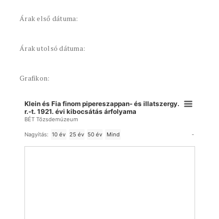
Árak első dátuma:
Árak utolsó dátuma:
Grafikon:
Klein és Fia finom pipereszappan- és illatszergy.
r.-t. 1921. évi kibocsátás árfolyama
BÉT Tőzsdemúzeum
-
Nagyítás:
10 év
25 év
50 év
Mind