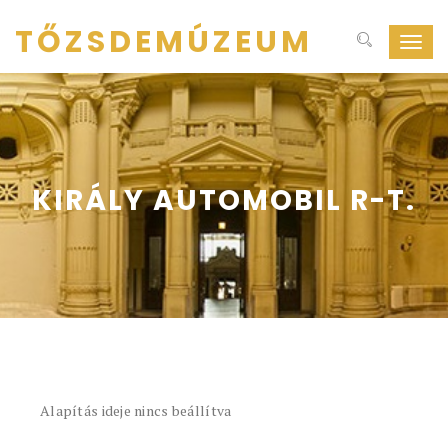
TŐZSDEMÚZEUM
Navig
ki-
be
kapcs
KIRÁLY AUTOMOBIL R-T.
Alapítás ideje nincs beállítva