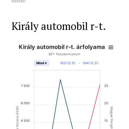
Szerző:
Király automobil r-t.
Király automobil r-t. árfolyama
BÉT Tőzsdemúzeum
1921.12.31.
-
1941.12.31.
Mind ▾
7 500
25
6 000
20
Magyar Korona (HUK)
Magyar Pengő (HUP)
4 500
15