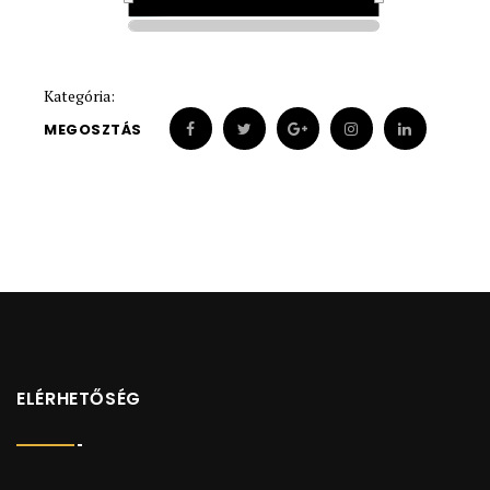
1926
1926
Kategória:
MEGOSZTÁS
ELÉRHETŐSÉG