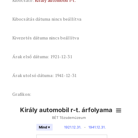
Kibocsátó:
Király automobil r-t.
Kibocsátás dátuma nincs beállítva
Kivezetés dátuma nincs beállítva
Árak első dátuma: 1921-12-31
Árak utolsó dátuma: 1941-12-31
Grafikon:
Király automobil r-t. árfolyama
BÉT Tőzsdemúzeum
1921.12.31.
-
1941.12.31.
Mind ▾