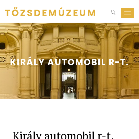
TŐZSDEMÚZEUM
Navig
ki-
be
kapcs
KIRÁLY AUTOMOBIL R-T.
Király automobil r-t.