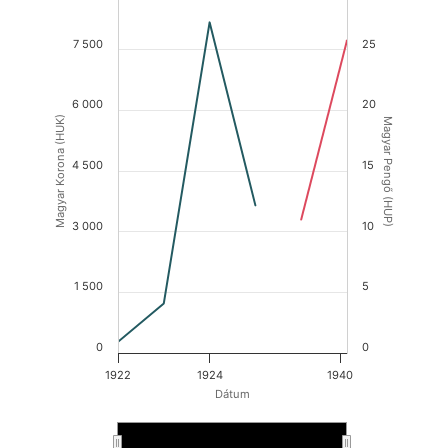
7 500
25
6 000
20
Magyar Korona (HUK)
Magyar Pengő (HUP)
4 500
15
3 000
10
1 500
5
0
0
1922
1924
1940
Dátum