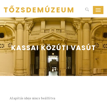
TŐZSDEMÚZEUM
Navig
ki-
be
kapcs
KASSAI KÖZÚTI VASÚT
Alapítás ideje nincs beállítva