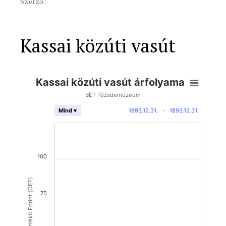
Szerző:
Kassai közúti vasút
Kassai közúti vasút árfolyama
BÉT Tőzsdemúzeum
1893.12.31.
-
1893.12.31.
Mind ▾
100
Osztrák Értékű Forint (OEF)
75