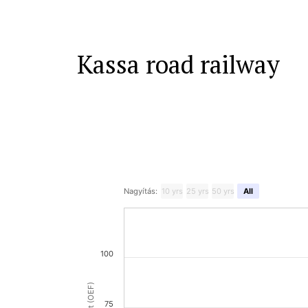
Kassa road railway
Nagyítás:
10 yrs
25 yrs
50 yrs
All
100
75