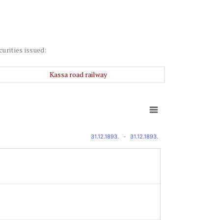
curities issued:
Kassa road railway
31.12.1893.
-
31.12.1893.