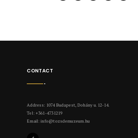
CONTACT
Address: 1074 Budapest, Dohány u. 12-14.
Tel: +361-4731219
Email:
info@tozsdemuzeum.hu