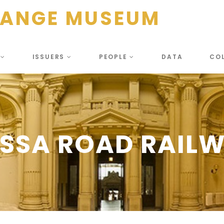
HANGE MUSEUM
S
ISSUERS
PEOPLE
DATA
CO
SSA ROAD RAIL