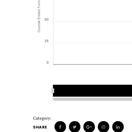
Osztrák Értékű Forint (OEF)
50
25
0
Category:
SHARE