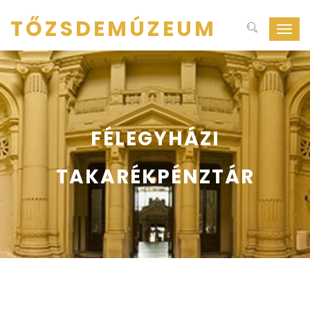
TŐZSDEMÚZEUM
Navig
ki-
be
kapcs
FÉLEGYHÁZI
TAKARÉKPÉNZTÁR