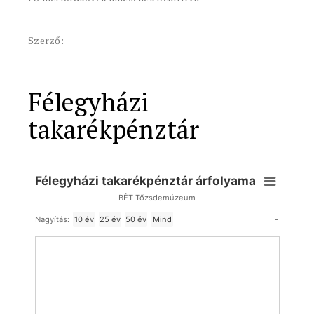
Szerző:
Félegyházi
takarékpénztár
Félegyházi takarékpénztár árfolyama
BÉT Tőzsdemúzeum
-
Nagyítás:
10 év
25 év
50 év
Mind