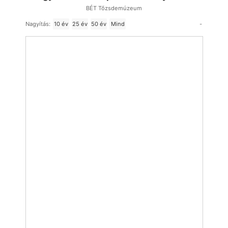
BÉT Tőzsdemúzeum
-
Nagyítás:
10 év
25 év
50 év
Mind