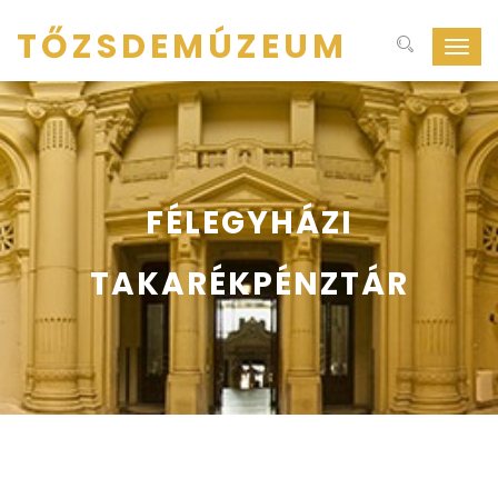
TŐZSDEMÚZEUM
Navig
ki-
be
kapcs
FÉLEGYHÁZI
TAKARÉKPÉNZTÁR