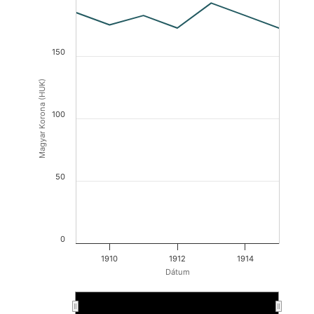
150
Magyar Korona (HUK)
100
50
0
1910
1912
1914
Dátum