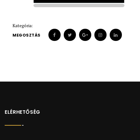
1910
1910
Kategória:
MEGOSZTÁS
ELÉRHETŐSÉG