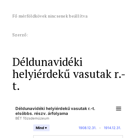
Fő mérföldkövek nincsenek beállítva
Szerző:
Déldunavidéki
helyiérdekű vasutak r.-
t.
Déldunavidéki helyiérdekű vasutak r.-t.
elsöbbs. részv. árfolyama
BÉT Tőzsdemúzeum
1908.12.31.
-
1914.12.31.
Mind ▾