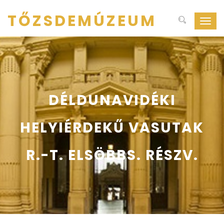
TŐZSDEMÚZEUM
Navig
ki-
be
kapcs
DÉLDUNAVIDÉKI
HELYIÉRDEKŰ VASUTAK
R.-T. ELSÖBBS. RÉSZV.