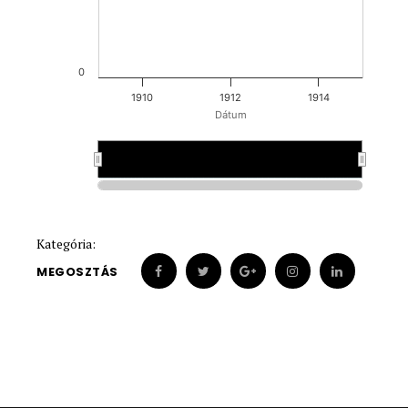
0
1910
1912
1914
Dátum
1910
1910
Kategória:
MEGOSZTÁS