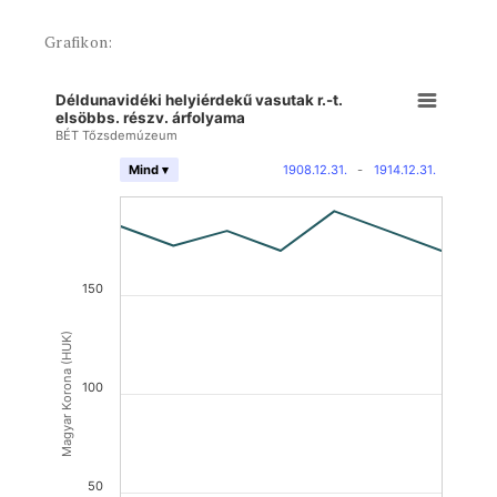
Grafikon:
Déldunavidéki helyiérdekű vasutak r.-t.
elsöbbs. részv. árfolyama
BÉT Tőzsdemúzeum
1908.12.31.
-
1914.12.31.
Mind ▾
150
Magyar Korona (HUK)
100
50